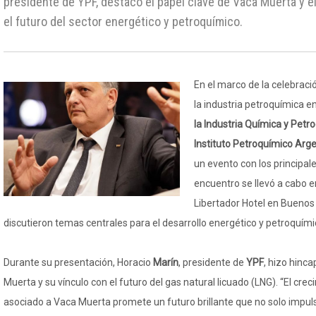
presidente de YPF, destacó el papel clave de Vaca Muerta y e
el futuro del sector energético y petroquímico.
En el marco de la celebraci
la industria petroquímica e
la Industria Química y Petr
Instituto Petroquímico Arge
un evento con los principale
encuentro se llevó a cabo e
Libertador Hotel en Buenos
discutieron temas centrales para el desarrollo energético y petroquímic
Durante su presentación, Horacio
Marín
, presidente de
YPF
, hizo hinca
Muerta y su vínculo con el futuro del gas natural licuado (LNG). “El cre
asociado a Vaca Muerta promete un futuro brillante que no solo impulsa