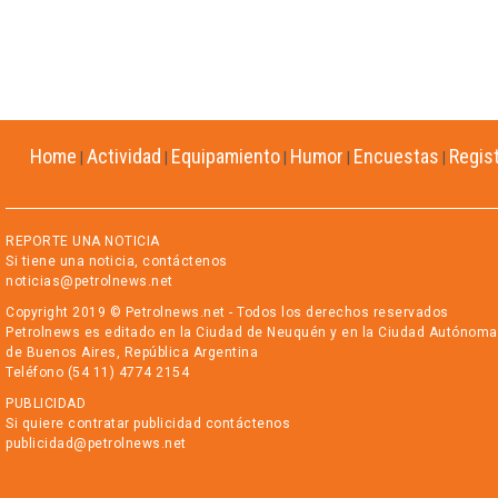
Home
Actividad
Equipamiento
Humor
Encuestas
Regis
|
|
|
|
|
REPORTE UNA NOTICIA
Si tiene una noticia, contáctenos
noticias@petrolnews.net
Copyright 2019 © Petrolnews.net - Todos los derechos reservados
Petrolnews es editado en la Ciudad de Neuquén y en la Ciudad Autónoma
de Buenos Aires, República Argentina
Teléfono (54 11) 4774 2154
PUBLICIDAD
Si quiere contratar publicidad contáctenos
publicidad@petrolnews.net