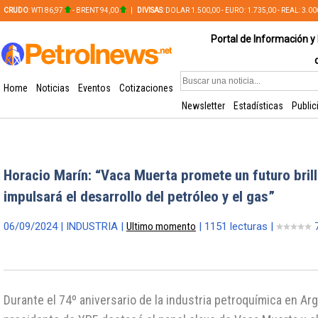
CRUDO
: WTI 86,97
- BRENT 94,00
|
DIVISAS
: DOLAR 1.500,00 - EURO: 1.735,00 - REAL: 3.0
PLATA: 56,65 - COBRE: 628,49
Portal de Información y 
Home
Noticias
Eventos
Cotizaciones
Newsletter
Estadísticas
Public
Horacio Marín: “Vaca Muerta promete un futuro bril
impulsará el desarrollo del petróleo y el gas”
06/09/2024 | INDUSTRIA |
Ultimo momento
| 1151 lecturas |
7
Durante el 74º aniversario de la industria petroquímica en Arg