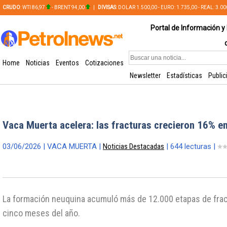
CRUDO
: WTI 86,97
- BRENT 94,00
|
DIVISAS
: DOLAR 1.500,00 - EURO: 1.735,00 - REAL: 3.0
PLATA: 56,65 - COBRE: 628,49
Portal de Información y 
Home
Noticias
Eventos
Cotizaciones
Newsletter
Estadísticas
Public
Vaca Muerta acelera: las fracturas crecieron 16% e
03/06/2026 | VACA MUERTA |
Noticias Destacadas
| 644 lecturas |
La formación neuquina acumuló más de 12.000 etapas de frac
cinco meses del año.