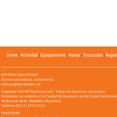
Home
Actividad
Equipamiento
Humor
Encuestas
Regis
|
|
|
|
|
REPORTE UNA NOTICIA
Si tiene una noticia, contáctenos
noticias@petrolnews.net
Copyright 2019 © Petrolnews.net - Todos los derechos reservados
Petrolnews es editado en la Ciudad de Neuquén y en la Ciudad Autónoma
de Buenos Aires, República Argentina
Teléfono (54 11) 4774 2154
PUBLICIDAD