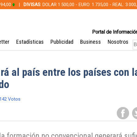
 94,00
|
DIVISAS
: DOLAR 1.500,00 - EURO: 1.735,00 - REAL: 3.0
Portal de Información
tter
Estadísticas
Publicidad
Business
Nosotros
á al país entre los países con l
do
142 Votos
la formación no convencional generará sufi