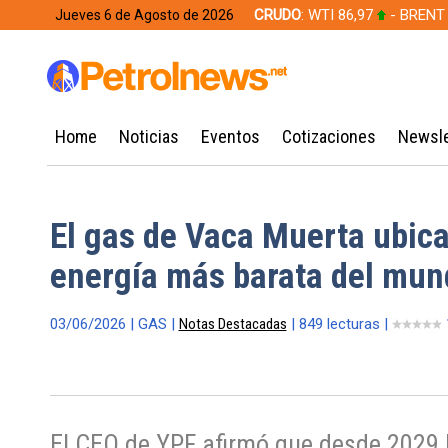
CRUDO
: WTI 86,97
- BRENT
Jueves 6 de Agosto de 2026
628,49
Home
Noticias
Eventos
Cotizaciones
Newsle
El gas de Vaca Muerta ubicar
energía más barata del mun
03/06/2026 | GAS |
Notas Destacadas
| 849 lecturas |
El CEO de YPF afirmó que desde 2029 