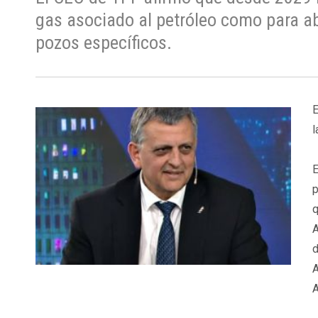
gas asociado al petróleo como para ab
pozos específicos.
E
l
p
q
A
d
A
A