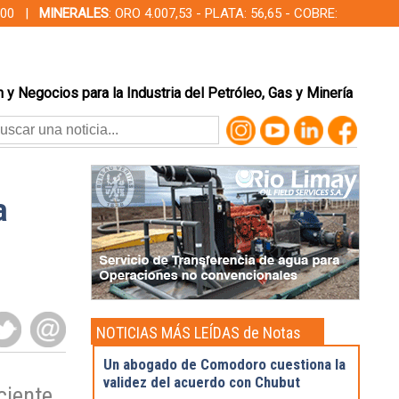
00,00 |
MINERALES
: ORO 4.007,53 - PLATA: 56,65 - COBRE:
 y Negocios para la Industria del Petróleo, Gas y Minería
a
NOTICIAS MÁS LEÍDAS de Notas
Destacadas
Un abogado de Comodoro cuestiona la
validez del acuerdo con Chubut
ciente