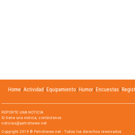
Home
Actividad
Equipamiento
Humor
Encuestas
Regis
|
|
|
|
|
REPORTE UNA NOTICIA
Si tiene una noticia, contáctenos
noticias@petrolnews.net
Copyright 2019 © Petrolnews.net - Todos los derechos reservados