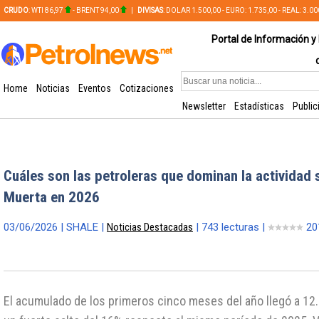
CRUDO
: WTI 86,97
- BRENT 94,00
|
DIVISAS
: DOLAR 1.500,00 - EURO: 1.735,00 - REAL: 3.0
PLATA: 56,65 - COBRE: 628,49
Portal de Información y 
Home
Noticias
Eventos
Cotizaciones
Newsletter
Estadísticas
Public
Cuáles son las petroleras que dominan la actividad 
Muerta en 2026
03/06/2026 | SHALE |
Noticias Destacadas
| 743 lecturas |
20
El acumulado de los primeros cinco meses del año llegó a 12