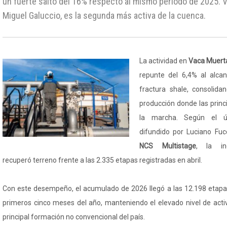
un fuerte salto del 16% respecto al mismo período de 2025. Vi
Miguel Galuccio, es la segunda más activa de la cuenca.
La actividad en
Vaca Muert
repunte del 6,4% al alca
fractura shale, consolida
producción donde las princ
la marcha. Según el úl
difundido por Luciano Fuc
NCS Multistage
, la ind
recuperó terreno frente a las 2.335 etapas registradas en abril.
Con este desempeño, el acumulado de 2026 llegó a las 12.198 etapas
primeros cinco meses del año, manteniendo el elevado nivel de activ
principal formación no convencional del país.