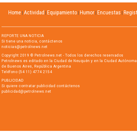
Home
Actividad
Equipamiento
Humor
Encuestas
Regis
|
|
|
|
|
REPORTE UNA NOTICIA
Si tiene una noticia, contáctenos
noticias@petrolnews.net
Copyright 2019 © Petrolnews.net - Todos los derechos reservados
Petrolnews es editado en la Ciudad de Neuquén y en la Ciudad Autónoma
de Buenos Aires, República Argentina
Teléfono (54 11) 4774 2154
PUBLICIDAD
Si quiere contratar publicidad contáctenos
publicidad@petrolnews.net