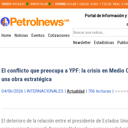
CRUDO
: WTI 86,97
- BRENT 94,00
|
DIVISAS
: DOLAR 1.500,00 - EURO: 1.735,00 - REAL: 3.0
PLATA: 56,65 - COBRE: 628,49
Portal de Información y 
Home
Noticias
Eventos
Cotizaciones
Newsletter
Estadísticas
Public
El conflicto que preocupa a YPF: la crisis en Medio
una obra estratégica
04/06/2026 | INTERNACIONALES |
Actualidad
| 706 lecturas |
El deterioro de la relación entre el presidente de Estados Uni