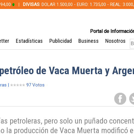
 94,00
|
DIVISAS
: DOLAR 1.500,00 - EURO: 1.735,00 - REAL: 3.0
Portal de Información
tter
Estadísticas
Publicidad
Business
Nosotros
petróleo de Vaca Muerta y Arge
uras |
97 Votos
as petroleras, pero solo un puñado concent
o la producción de Vaca Muerta modificó e