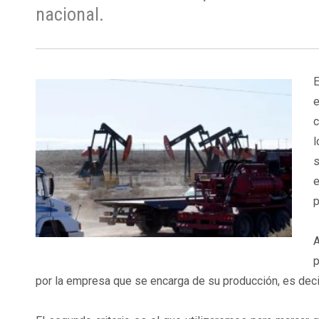
nacional.
E
e
c
l
s
e
p
A
p
por la empresa que se encarga de su producción, es deci