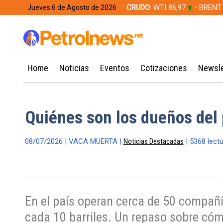
CRUDO
: WTI 86,97
- BRENT
Jueves 6 de Agosto de 2026
628,49
Home
Noticias
Eventos
Cotizaciones
Newsle
Quiénes son los dueños del 
08/07/2026 | VACA MUERTA |
Noticias Destacadas
| 5368 lect
En el país operan cerca de 50 compañí
cada 10 barriles. Un repaso sobre cóm