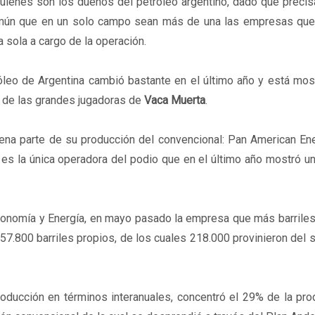
 quiénes son los dueños del petróleo argentino, dado que prec
 común que en un solo campo sean más de una las empresas que 
 sola a cargo de la operación.
róleo de Argentina cambió bastante en el último año y está mo
e de las grandes jugadoras de
Vaca Muerta
.
ena parte de su producción del convencional: Pan American Ene
 es la única operadora del podio que en el último año mostró u
onomía y Energía, en mayo pasado la empresa que más barriles 
257.800 barriles propios, de los cuales 218.000 provinieron del s
roducción en términos interanuales, concentró el 29% de la pr