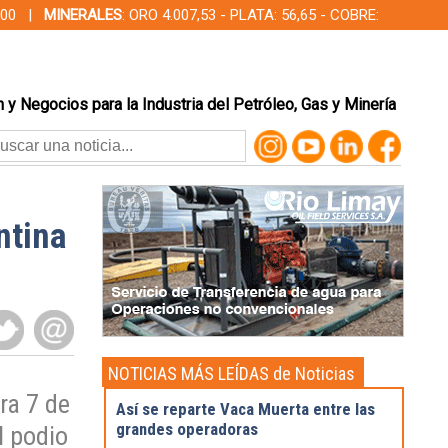
00,00 |
MINERALES
: ORO 4.007,53 - PLATA: 56,65 - COBRE:
 y Negocios para la Industria del Petróleo, Gas y Minería
ntina
NOTICIAS MÁS LEÍDAS de Noticias
Destacadas
ra 7 de
Así se reparte Vaca Muerta entre las
grandes operadoras
l podio