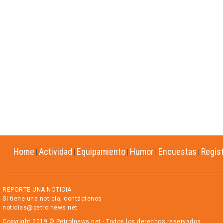
Home
Actividad
Equipamiento
Humor
Encuestas
Regis
|
|
|
|
|
REPORTE UNA NOTICIA
Si tiene una noticia, contáctenos
noticias@petrolnews.net
Copyright 2019 © Petrolnews.net - Todos los derechos reservados