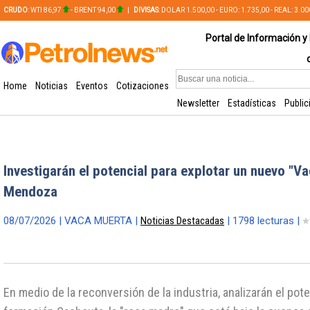
CRUDO
: WTI 86,97
- BRENT 94,00
|
DIVISAS
: DOLAR 1.500,00 - EURO: 1.735,00 - REAL: 3.0
PLATA: 56,65 - COBRE: 628,49
Portal de Información y 
Home
Noticias
Eventos
Cotizaciones
Newsletter
Estadísticas
Public
Investigarán el potencial para explotar un nuevo "V
Mendoza
08/07/2026 | VACA MUERTA |
Noticias Destacadas
| 1798 lecturas |
En medio de la reconversión de la industria, analizarán el pote