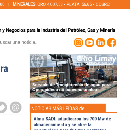
00,00 |
MINERALES
: ORO 4.007,53 - PLATA: 56,65 - COBRE:
 y Negocios para la Industria del Petróleo, Gas y Minería
ra
NOTICIAS MÁS LEÍDAS de
Actualidad
Alma-SADI: adjudicaron los 700 Mw de
almacenamiento y se abre la