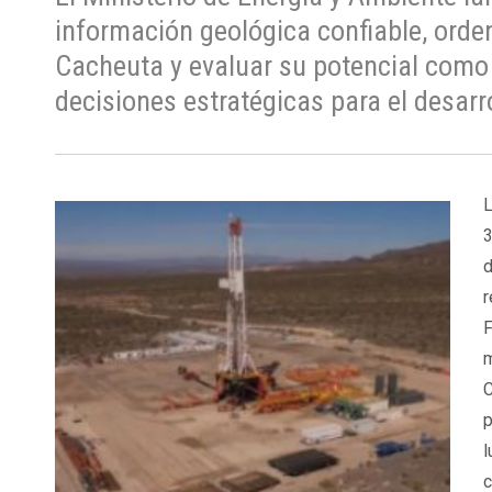
información geológica confiable, orde
Cacheuta y evaluar su potencial como 
decisiones estratégicas para el desar
L
3
d
r
F
m
p
l
c