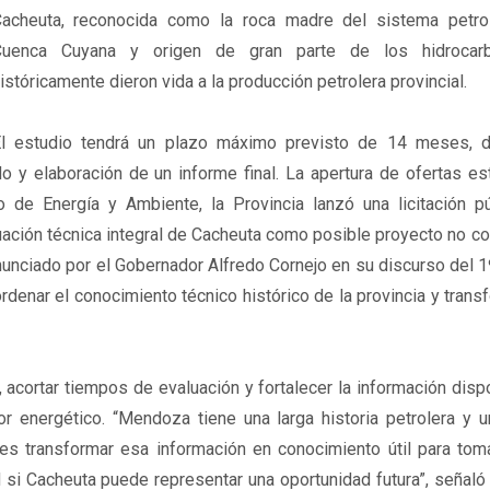
acheuta, reconocida como la roca madre del sistema petro
Cuenca Cuyana y origen de gran parte de los hidrocar
istóricamente dieron vida a la producción petrolera provincial.
l estudio tendrá un plazo máximo previsto de 14 meses, d
o y elaboración de un informe final. La apertura de ofertas es
 de Energía y Ambiente, la Provincia lanzó una licitación pú
luación técnica integral de Cacheuta como posible proyecto no c
o anunciado por el Gobernador Alfredo Cornejo en su discurso del 
rdenar el conocimiento técnico histórico de la provincia y trans
, acortar tiempos de evaluación y fortalecer la información disp
or energético. “Mendoza tiene una larga historia petrolera y 
s transformar esa información en conocimiento útil para tom
 si Cacheuta puede representar una oportunidad futura”, señaló 