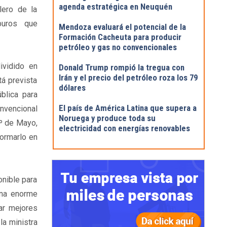
agenda estratégica en Neuquén
lero de la
buros que
Mendoza evaluará el potencial de la
Formación Cacheuta para producir
petróleo y gas no convencionales
ividido en
Donald Trump rompió la tregua con
Irán y el precio del petróleo roza los 79
tá prevista
dólares
blica para
El país de América Latina que supera a
onvencional
Noruega y produce toda su
1º de Mayo,
electricidad con energías renovables
formarlo en
onible para
una enorme
ar mejores
la ministra