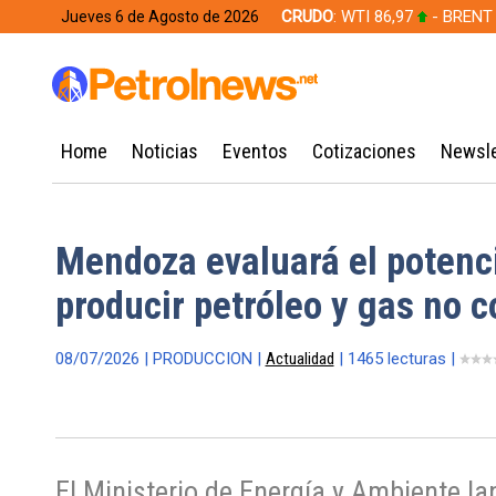
CRUDO
: WTI 86,97
- BRENT
Jueves 6 de Agosto de 2026
628,49
Home
Noticias
Eventos
Cotizaciones
Newsle
Mendoza evaluará el potenc
producir petróleo y gas no 
08/07/2026 | PRODUCCION |
Actualidad
| 1465 lecturas |
El Ministerio de Energía y Ambiente la