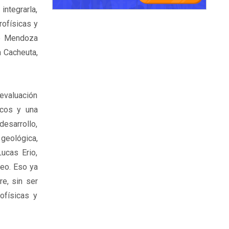
integrarla,
rofísicas y
ue Mendoza
 Cacheuta,
 evaluación
icos y una
esarrollo,
 geológica,
Lucas Erio,
leo. Eso ya
e, sin ser
ofísicas y