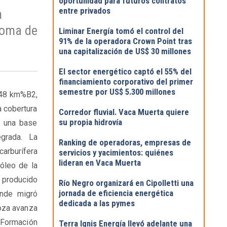
oportunidad para futuros contratos
entre privados
n
toma de
Liminar Energía tomó el control del
91% de la operadora Crown Point tras
una capitalización de US$ 30 millones
El sector energético captó el 55% del
financiamiento corporativo del primer
semestre por US$ 5.300 millones
348 km%B2,
a cobertura
Corredor fluvial. Vaca Muerta quiere
su propia hidrovía
e una base
grada. La
Ranking de operadoras, empresas de
carburífera
servicios y yacimientos: quiénes
lideran en Vaca Muerta
óleo de la
producido
Río Negro organizará en Cipolletti una
jornada de eficiencia energética
onde migró
dedicada a las pymes
oza avanza
a Formación
Terra Ignis Energía llevó adelante una