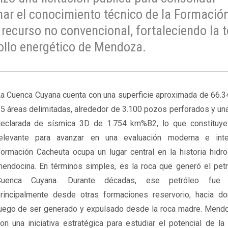
nar el conocimiento técnico de la Formació
recurso no convencional, fortaleciendo la 
rollo energético de Mendoza.
a Cuenca Cuyana cuenta con una superficie aproximada de 66.
5 áreas delimitadas, alrededor de 3.100 pozos perforados y un
eclarada de sísmica 3D de 1.754 km%B2, lo que constituy
elevante para avanzar en una evaluación moderna e inte
ormación Cacheuta ocupa un lugar central en la historia hidro
endocina. En términos simples, es la roca que generó el petr
Cuenca Cuyana. Durante décadas, ese petróleo fue 
rincipalmente desde otras formaciones reservorio, hacia d
uego de ser generado y expulsado desde la roca madre. Mend
on una iniciativa estratégica para estudiar el potencial de l