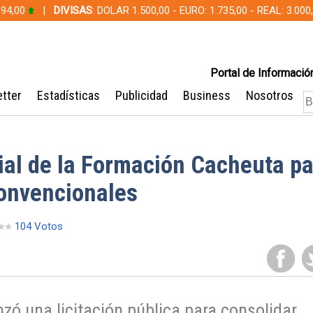
 94,00
|
DIVISAS
: DOLAR 1.500,00 - EURO: 1.735,00 - REAL: 3.0
Portal de Información
tter
Estadísticas
Publicidad
Business
Nosotros
ial de la Formación Cacheuta pa
convencionales
104 Votos
nzó una licitación pública para consolidar