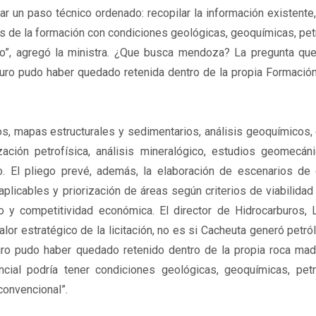
r un paso técnico ordenado: recopilar la información existente, 
es de la formación con condiciones geológicas, geoquímicas, pet
dio”, agregó la ministra. ¿Que busca mendoza? La pregunta q
uro pudo haber quedado retenida dentro de la propia Formación
os, mapas estructurales y sedimentarios, análisis geoquímicos,
zación petrofísica, análisis mineralógico, estudios geomecán
o. El pliego prevé, además, la elaboración de escenarios de d
plicables y priorización de áreas según criterios de viabilidad
rso y competitividad económica. El director de Hidrocarburos, 
lor estratégico de la licitación, no es si Cacheuta generó petró
ro pudo haber quedado retenido dentro de la propia roca madr
cial podría tener condiciones geológicas, geoquímicas, petr
convencional”.