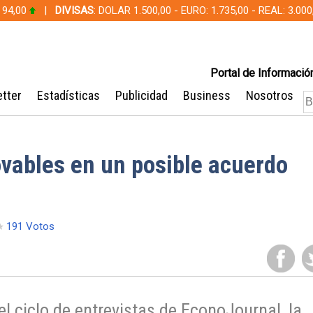
 94,00
|
DIVISAS
: DOLAR 1.500,00 - EURO: 1.735,00 - REAL: 3.0
Portal de Información
tter
Estadísticas
Publicidad
Business
Nosotros
vables en un posible acuerdo
191 Votos
el ciclo de entrevistas de EconoJournal, la