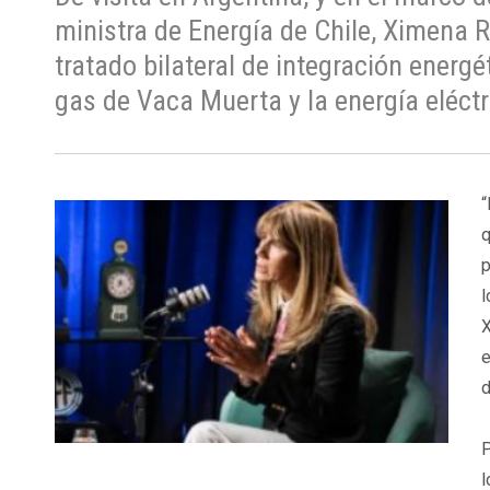
ministra de Energía de Chile, Ximena R
tratado bilateral de integración energ
gas de Vaca Muerta y la energía eléctr
“
q
p
l
X
e
d
P
l