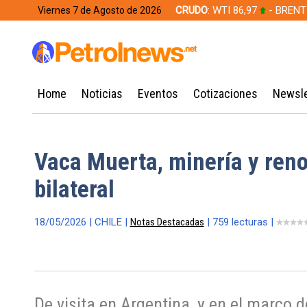
CRUDO
: WTI 86,97
- BRENT
Viernes 7 de Agosto de 2026
628,49
Home
Noticias
Eventos
Cotizaciones
Newsle
Vaca Muerta, minería y reno
bilateral
18/05/2026 | CHILE |
Notas Destacadas
| 759 lecturas |
De visita en Argentina, y en el marco d