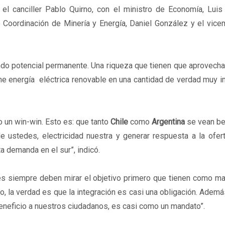
el canciller Pablo Quirno, con el ministro de Economía, Luis 
de Coordinación de Minería y Energía, Daniel González y el vice
o potencial permanente. Una riqueza que tienen que aprovechar
iene energía eléctrica renovable en una cantidad de verdad muy i
o un win-win. Esto es: que tanto
Chile
como
Argentina
se vean be
 ustedes, electricidad nuestra y generar respuesta a la ofert
a demanda en el sur”, indicó.
ses siempre deben mirar el objetivo primero que tienen como m
so, la verdad es que la integración es casi una obligación. Ade
 beneficio a nuestros ciudadanos, es casi como un mandato”.