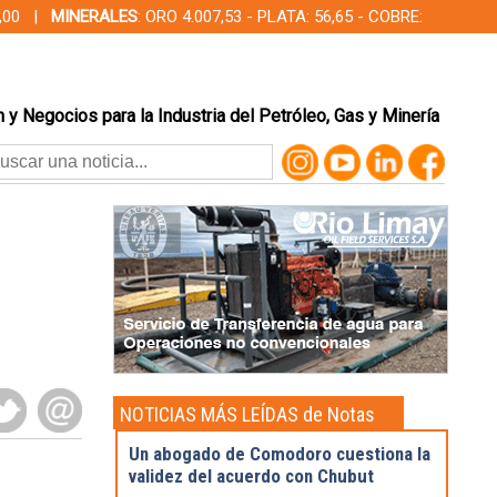
00,00 |
MINERALES
: ORO 4.007,53 - PLATA: 56,65 - COBRE:
 y Negocios para la Industria del Petróleo, Gas y Minería
NOTICIAS MÁS LEÍDAS de Notas
Destacadas
Un abogado de Comodoro cuestiona la
validez del acuerdo con Chubut