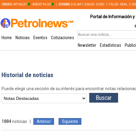
CRUDO
: WTI 86,97
- BRENT 94,00
|
DIVISAS
: DOLAR 1.500,00 - EURO: 1.735,00 - REAL: 3.0
PLATA: 56,65 - COBRE: 628,49
Portal de Información y 
Home
Noticias
Eventos
Cotizaciones
Newsletter
Estadísticas
Public
Historial de noticias
Puede elegir una sección de su interés para encontrar notas relaciona
1884
noticias |
Anterior
Siguiente