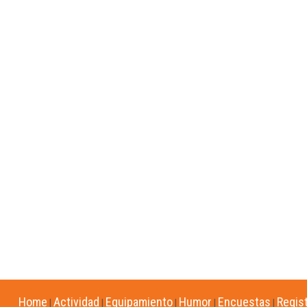
Home
Actividad
Equipamiento
Humor
Encuestas
Regis
|
|
|
|
|