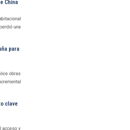
de China
bitacional
 perdió una
uña para
alice obras
incremental
zo clave
el acceso y