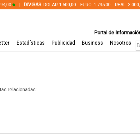
 94,00
|
DIVISAS
: DOLAR 1.500,00 - EURO: 1.735,00 - REAL: 3.0
Portal de Información
tter
Estadísticas
Publicidad
Business
Nosotros
tas relacionadas: