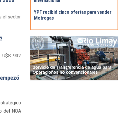
n 2026
internacional
YPF recibió cinco ofertas para vender
s el sector
Metrogas
?
or U$S 932
a empezó
estratégico
ro del NOA