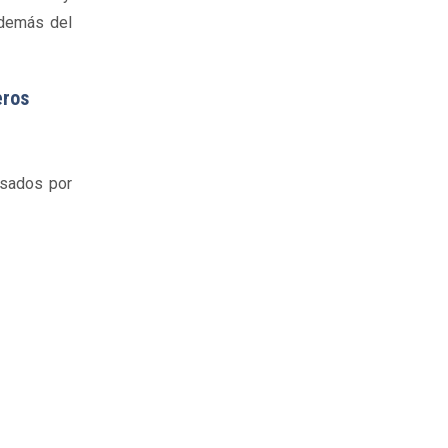
además del
eros
lsados por