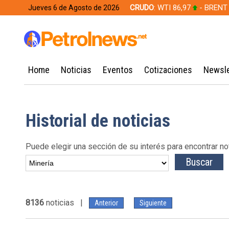
CRUDO
: WTI 86,97
- BRENT
Jueves 6 de Agosto de 2026
628,49
Home
Noticias
Eventos
Cotizaciones
Newsle
Historial de noticias
Puede elegir una sección de su interés para encontrar no
8136
noticias |
Anterior
Siguiente