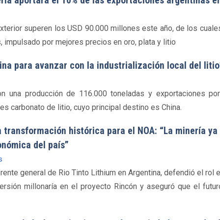
ría aportará el 10% de las exportaciones argentinas e
xterior superen los USD 90.000 millones este año, de los cuale
 impulsado por mejores precios en oro, plata y litio
a para avanzar con la industrialización local del litio
 con una producción de 116.000 toneladas y exportaciones p
s carbonato de litio, cuyo principal destino es China.
a transformación histórica para el NOA: “La minería y
onómica del país”
s
rente general de Rio Tinto Lithium en Argentina, defendió el rol 
nversión millonaría en el proyecto Rincón y aseguró que el futu