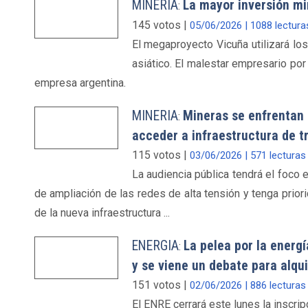
MINERIA
La mayor inversión mi
:
145 votos |
05/06/2026 | 1088 lectura
El megaproyecto Vicuña utilizará lo
asiático. El malestar empresario por 
empresa argentina.
MINERIA
Mineras se enfrentan 
:
acceder a infraestructura de t
115 votos |
03/06/2026 | 571 lecturas
La audiencia pública tendrá el foco e
de ampliación de las redes de alta tensión y tenga prior
de la nueva infraestructura ...
ENERGIA
La pelea por la energ
:
y se viene un debate para alqu
151 votos |
02/06/2026 | 886 lecturas
El ENRE cerrará este lunes la inscri