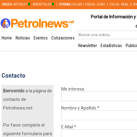
CRUDO
: WTI 86,97
- BRENT 94,00
|
DIVISAS
: DOLAR 1.500,00 - EURO: 1.735,00 - REAL: 3.0
PLATA: 56,65 - COBRE: 628,49
Portal de Información y 
Home
Noticias
Eventos
Cotizaciones
Newsletter
Estadísticas
Public
Contacto
Me interesa
Bienvenido
a la página de
contacto de
Petrolnews.net
Nombre y Apellido
*
Por favor complete el
E-Mail
*
siguiente formulario para