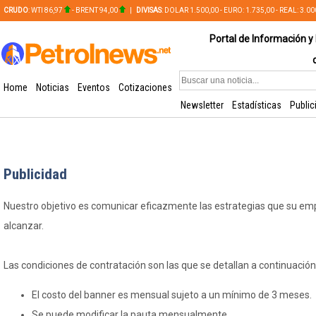
CRUDO
: WTI 86,97
- BRENT 94,00
|
DIVISAS
: DOLAR 1.500,00 - EURO: 1.735,00 - REAL: 3.0
PLATA: 56,65 - COBRE: 628,49
Portal de Información y 
Home
Noticias
Eventos
Cotizaciones
Newsletter
Estadísticas
Public
Publicidad
Nuestro objetivo es comunicar eficazmente las estrategias que su em
alcanzar.
Las condiciones de contratación son las que se detallan a continuación
El costo del banner es mensual sujeto a un mínimo de 3 meses.
Se puede modificar la pauta mensualmente.