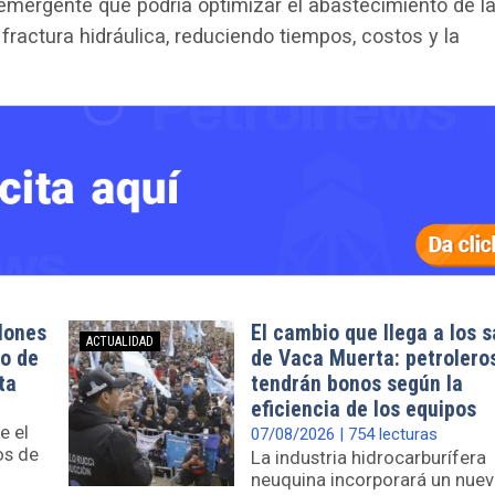
emergente que podría optimizar el abastecimiento de l
fractura hidráulica, reduciendo tiempos, costos y la
lones
El cambio que llega a los s
ACTUALIDAD
o de
de Vaca Muerta: petrolero
ta
tendrán bonos según la
eficiencia de los equipos
e el
07/08/2026 | 754 lecturas
os de
La industria hidrocarburífera
neuquina incorporará un nue