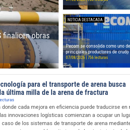
NOTICIA DESTACADA
 finalicen obras
Pecom se consolida como uno de
principales productores de crudo
07/08/2026 | 756 lecturas
cnología para el transporte de arena busca
a última milla de la arena de fractura
lecturas
a donde cada mejora en eficiencia puede traducirse en
 las innovaciones logísticas comienzan a ocupar un lug
el caso de los sistemas de transporte de arena mediante 