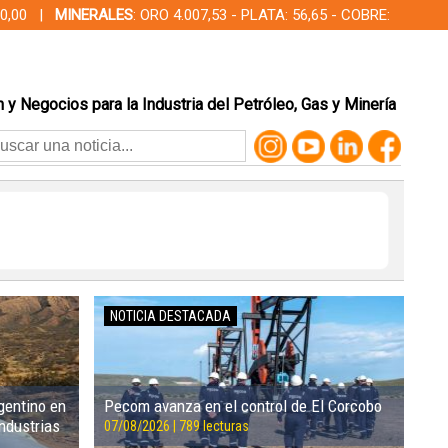
000,00 |
MINERALES
: ORO 4.007,53 - PLATA: 56,65 - COBRE:
 y Negocios para la Industria del Petróleo, Gas y Minería
NOTICIA DESTACADA
rgentino en
Pecom avanza en el control de El Corcobo
ndustrias
07/08/2026 | 789 lecturas