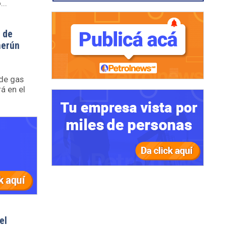
..
 de
merún
 de gas
á en el
el