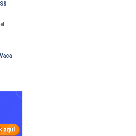
US$
el
 Vaca