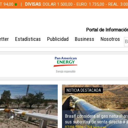
T 94,00
|
DIVISAS
: DOLAR 1.500,00 - EURO: 1.735,00 - REAL: 3.
Portal de Información
tter
Estadísticas
Publicidad
Business
Nosotros
NOTICIA DESTACADA
Brasil considera al gas natural a
sus subastas de venta directa a i
07/08/2026 | 768 lecturas