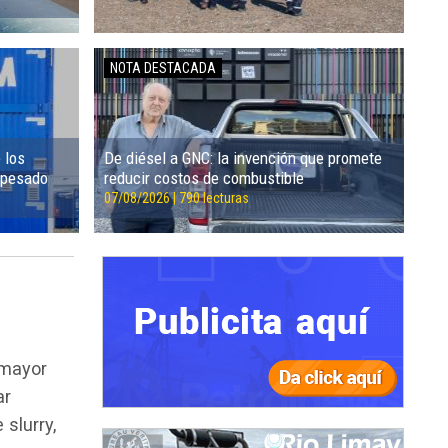
NOTA DESTACADA
 los
De diésel a GNC: la invención que promete
 pesado
reducir costos de combustible
07/08/2026 | 790 lecturas
 mayor
ar
slurry,