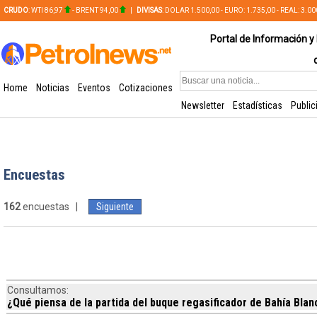
CRUDO
: WTI 86,97
- BRENT 94,00
|
DIVISAS
: DOLAR 1.500,00 - EURO: 1.735,00 - REAL: 3.0
PLATA: 56,65 - COBRE: 628,49
Portal de Información y 
Home
Noticias
Eventos
Cotizaciones
Newsletter
Estadísticas
Public
Encuestas
162
encuestas |
Siguiente
Consultamos:
¿Qué piensa de la partida del buque regasificador de Bahía Blan