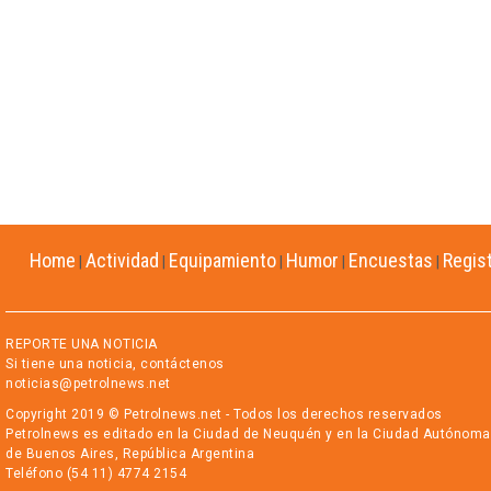
Home
Actividad
Equipamiento
Humor
Encuestas
Regis
|
|
|
|
|
REPORTE UNA NOTICIA
Si tiene una noticia, contáctenos
noticias@petrolnews.net
Copyright 2019 © Petrolnews.net - Todos los derechos reservados
Petrolnews es editado en la Ciudad de Neuquén y en la Ciudad Autónoma
de Buenos Aires, República Argentina
Teléfono (54 11) 4774 2154