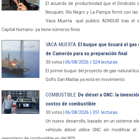
El acuerdo de productividad que el Sindicato 
Neuquén, Río Negro y La Pampa firmó con la
Vaca Muerta -qué publicó ADNSUR tras el an
Capital Humano- ya tiene números finos.
VACA MUERTA
El buque que licuará el gas
:
de Camerún para su preparación final
06/08/2026 | 524 lecturas
30 votos |
El primer buque del proyecto de gas natural li
Golfo San Matías ya está en movimiento.
COMBUSTIBLE
De diésel a GNC: la invenci
:
costos de combustible
06/08/2026 | 351 lecturas
30 votos |
Un nuevo desarrollo, basado en un sistema el
vehículo diésel utilice GNC sin modificar e
reemplazo de combustible es del 90%.