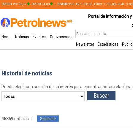
CRUDO
: WTI 86,97
- BRENT 94,00
|
DIVISAS
: DOLAR 1.500,00 - EURO: 1.735,00 - REAL: 3.0
PLATA: 56,65 - COBRE: 628,49
Portal de Información y 
Home
Noticias
Eventos
Cotizaciones
Newsletter
Estadísticas
Public
Historial de noticias
Puede elegir una sección de su interés para encontrar notas relaciona
45359
noticias |
Siguiente