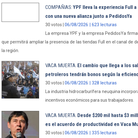
COMPAÑIAS
YPF lleva la experiencia Full 
:
con una nueva alianza junto a PedidosYa
06/08/2026 | 623 lecturas
30 votos |
La empresa YPF y la empresa PedidosYa firmar
que permitirá ampliar la presencia de las tiendas Full en el canal de 
la región.
VACA MUERTA
El cambio que llega a los s
:
petroleros tendrán bonos según la eficien
06/08/2026 | 328 lecturas
30 votos |
La industria hidrocarburífera neuquina incorp
incentivos económicos para sus trabajadores.
VACA MUERTA
Desde $200 mil hasta $3 mi
:
es el acuerdo de productividad en Vaca M
06/08/2026 | 335 lecturas
30 votos |