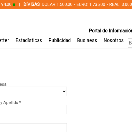
 94,00
|
DIVISAS
: DOLAR 1.500,00 - EURO: 1.735,00 - REAL: 3.0
Portal de Información
tter
Estadísticas
Publicidad
Business
Nosotros
resa
y Apellido
*