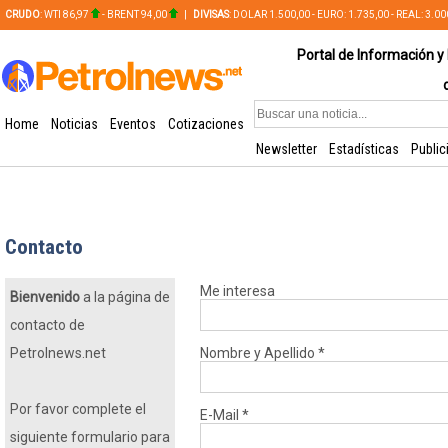
CRUDO
: WTI 86,97
- BRENT 94,00
|
DIVISAS
: DOLAR 1.500,00 - EURO: 1.735,00 - REAL: 3.0
PLATA: 56,65 - COBRE: 628,49
Portal de Información y 
Home
Noticias
Eventos
Cotizaciones
Newsletter
Estadísticas
Public
Contacto
Me interesa
Bienvenido
a la página de
contacto de
Petrolnews.net
Nombre y Apellido
*
Por favor complete el
E-Mail
*
siguiente formulario para