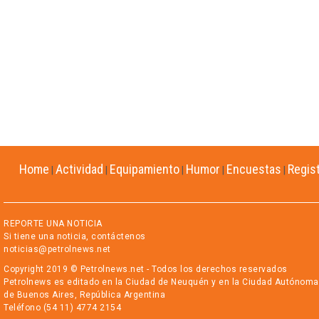
Home
Actividad
Equipamiento
Humor
Encuestas
Regis
|
|
|
|
|
REPORTE UNA NOTICIA
Si tiene una noticia, contáctenos
noticias@petrolnews.net
Copyright 2019 © Petrolnews.net - Todos los derechos reservados
Petrolnews es editado en la Ciudad de Neuquén y en la Ciudad Autónoma
de Buenos Aires, República Argentina
Teléfono (54 11) 4774 2154