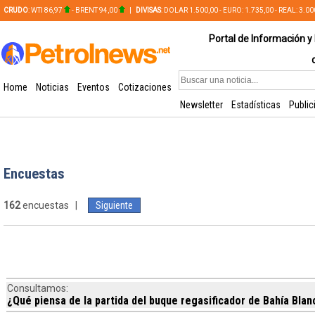
CRUDO
: WTI 86,97
- BRENT 94,00
|
DIVISAS
: DOLAR 1.500,00 - EURO: 1.735,00 - REAL: 3.0
PLATA: 56,65 - COBRE: 628,49
Portal de Información y 
Home
Noticias
Eventos
Cotizaciones
Newsletter
Estadísticas
Public
Encuestas
162
encuestas |
Siguiente
Consultamos:
¿Qué piensa de la partida del buque regasificador de Bahía Blan