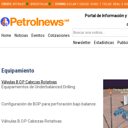
CRUDO
: WTI 86,97
- BRENT 94,00
|
DIVISAS
: DOLAR 1.500,00 - EURO: 1.735,00 - REAL: 3.0
PLATA: 56,65 - COBRE: 628,49
Portal de Información y 
Home
Noticias
Eventos
Cotizaciones
Newsletter
Estadísticas
Public
Equipamiento
Válvulas B.O.P Cabezas Rotativas
Equipamientos de Underbalanced Drilling
Configuración de BOP para perforación bajo balance.
Válvulas B.O.P Cabezas Rotativas.