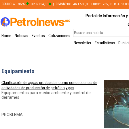
CRUDO
: WTI 86,97
- BRENT 94,00
|
DIVISAS
: DOLAR 1.500,00 - EURO: 1.735,00 - REAL: 3.0
PLATA: 56,65 - COBRE: 628,49
Portal de Información y 
Home
Noticias
Eventos
Cotizaciones
Newsletter
Estadísticas
Public
Equipamiento
Clarificación de aguas producidas como consecuencia de
actividades de producción de petróleo y gas
Equipamientos para medio ambiente y control de
derrames
PROBLEMA