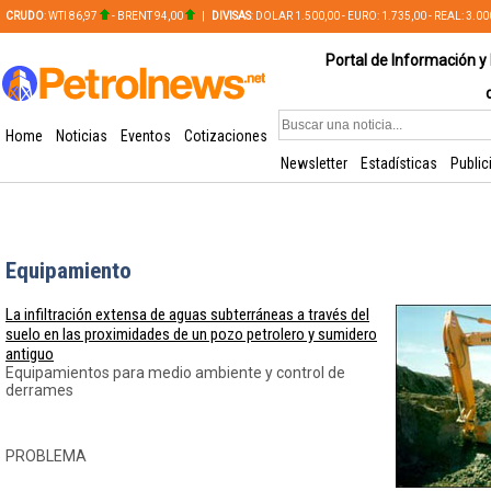
CRUDO
: WTI 86,97
- BRENT 94,00
|
DIVISAS
: DOLAR 1.500,00 - EURO: 1.735,00 - REAL: 3.0
PLATA: 56,65 - COBRE: 628,49
Portal de Información y 
Home
Noticias
Eventos
Cotizaciones
Newsletter
Estadísticas
Public
Equipamiento
La infiltración extensa de aguas subterráneas a través del
suelo en las proximidades de un pozo petrolero y sumidero
antiguo
Equipamientos para medio ambiente y control de
derrames
PROBLEMA