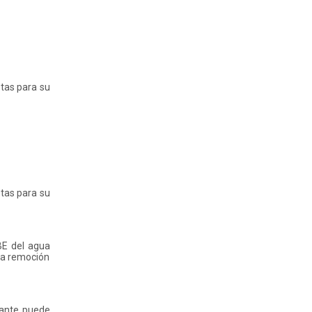
tas para su
tas para su
BE del agua
la remoción
tante puede