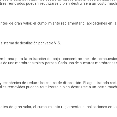
átiles removidos pueden reutilizarse o bien destruirse a un costo muc
tes de gran valor; el cumplimiento reglamentario; aplicaciones en las
istema de destilación por vacío V-S.
mbrana para la extracción de bajas concentraciones de compuesto
ravés de una membrana micro-porosa. Cada una de nuestras membranas s
y económica de reducir los costos de disposición. El agua tratada res
átiles removidos pueden reutilizarse o bien destruirse a un costo muc
tes de gran valor; el cumplimiento reglamentario; aplicaciones en las