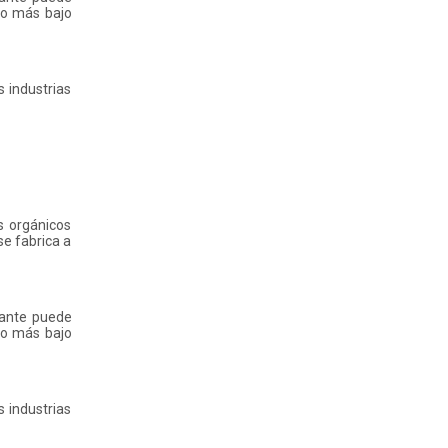
ho más bajo
 industrias
s orgánicos
e fabrica a
tante puede
ho más bajo
 industrias