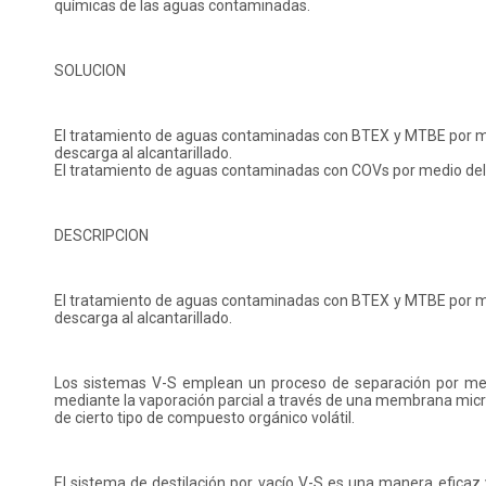
químicas de las aguas contaminadas.
SOLUCION
El tratamiento de aguas contaminadas con BTEX y MTBE por medi
descarga al alcantarillado.
El tratamiento de aguas contaminadas con COVs por medio del s
DESCRIPCION
El tratamiento de aguas contaminadas con BTEX y MTBE por medi
descarga al alcantarillado.
Los sistemas V-S emplean un proceso de separación por me
mediante la vaporación parcial a través de una membrana mic
de cierto tipo de compuesto orgánico volátil.
El sistema de destilación por vacío V-S es una manera eficaz 