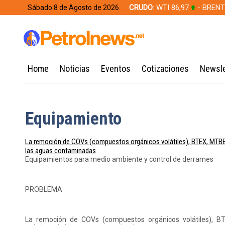
CRUDO
: WTI 86,97
- BRENT
Sábado 8 de Agosto de 2026
628,49
Home
Noticias
Eventos
Cotizaciones
Newsle
Equipamiento
La remoción de COVs (compuestos orgánicos volátiles), BTEX, MTBE,
las aguas contaminadas
Equipamientos para medio ambiente y control de derrames
PROBLEMA
La remoción de COVs (compuestos orgánicos volátiles), BT