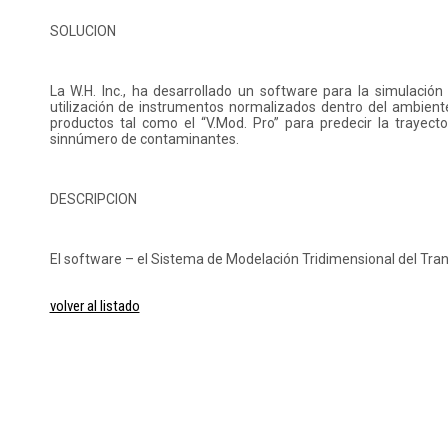
SOLUCION
La W.H. Inc., ha desarrollado un software para la simulació
utilización de instrumentos normalizados dentro del ambien
productos tal como el “V.Mod. Pro” para predecir la trayec
sinnúmero de contaminantes.
DESCRIPCION
El software – el Sistema de Modelación Tridimensional del Tra
volver al listado