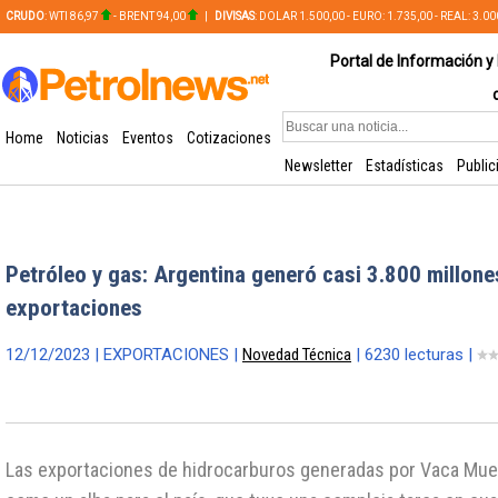
CRUDO
: WTI 86,97
- BRENT 94,00
|
DIVISAS
: DOLAR 1.500,00 - EURO: 1.735,00 - REAL: 3.0
PLATA: 56,65 - COBRE: 628,49
Portal de Información y 
Home
Noticias
Eventos
Cotizaciones
Newsletter
Estadísticas
Public
Petróleo y gas: Argentina generó casi 3.800 millone
exportaciones
12/12/2023 | EXPORTACIONES |
Novedad Técnica
| 6230 lecturas |
Las exportaciones de hidrocarburos generadas por Vaca Mue