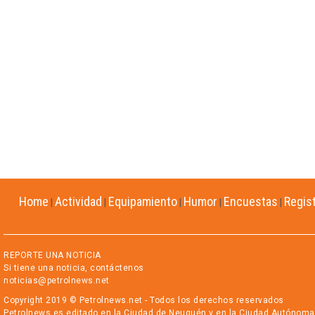
Home
Actividad
Equipamiento
Humor
Encuestas
Regis
|
|
|
|
|
REPORTE UNA NOTICIA
Si tiene una noticia, contáctenos
noticias@petrolnews.net
Copyright 2019 © Petrolnews.net - Todos los derechos reservados
Petrolnews es editado en la Ciudad de Neuquén y en la Ciudad Autónoma