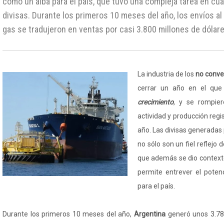
como un alba para el país, que tuvo una compleja tarea en cua
divisas. Durante los primeros 10 meses del año, los envíos al 
gas se tradujeron en ventas por casi 3.800 millones de dólare
La industria de los
no conve
cerrar un año en el que
crecimiento
, y se rompier
actividad y producción reg
año. Las divisas generadas 
no sólo son un fiel reflejo 
que además se dio context
permite entrever el potenc
para el país.
Durante los primeros 10 meses del año,
Argentina
generó unos 3.78