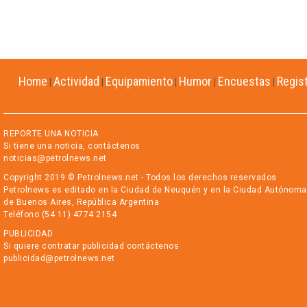
Home
Actividad
Equipamiento
Humor
Encuestas
Regis
|
|
|
|
|
REPORTE UNA NOTICIA
Si tiene una noticia, contáctenos
noticias@petrolnews.net
Copyright 2019 © Petrolnews.net - Todos los derechos reservados
Petrolnews es editado en la Ciudad de Neuquén y en la Ciudad Autónoma
de Buenos Aires, República Argentina
Teléfono (54 11) 4774 2154
PUBLICIDAD
Si quiere contratar publicidad contáctenos
publicidad@petrolnews.net