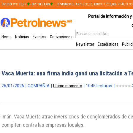
CRUDO
: WTI 86,97
- BRENT 94,00
|
DIVISAS
: DOLAR 1.500,00 - EURO: 1.735,00 - REAL: 3.0
PLATA: 56,65 - COBRE: 628,49
Portal de Información y 
Home
Noticias
Eventos
Cotizaciones
Newsletter
Estadísticas
Public
Vaca Muerta: una firma india ganó una licitación a T
26/01/2026 | COMPAÑIA |
Ultimo momento
| 1045 lecturas |
Imán. Vaca Muerta atrae inversiones de conglomerados de di
compiten contra las empresas locales.