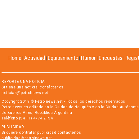
Home
Actividad
Equipamiento
Humor
Encuestas
Regis
|
|
|
|
|
REPORTE UNA NOTICIA
Si tiene una noticia, contáctenos
noticias@petrolnews.net
Copyright 2019 © Petrolnews.net - Todos los derechos reservados
Petrolnews es editado en la Ciudad de Neuquén y en la Ciudad Autónoma
de Buenos Aires, República Argentina
Teléfono (54 11) 4774 2154
PUBLICIDAD
Si quiere contratar publicidad contáctenos
publicidad@petrolnews.net