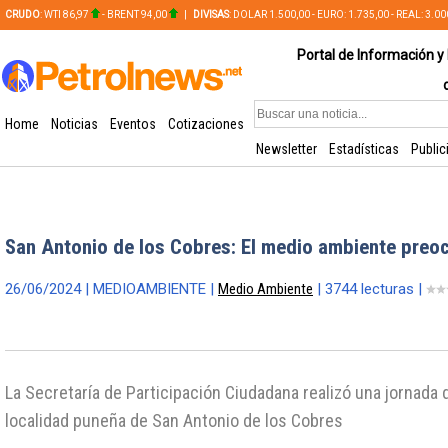
CRUDO
: WTI 86,97
- BRENT 94,00
|
DIVISAS
: DOLAR 1.500,00 - EURO: 1.735,00 - REAL: 3.0
PLATA: 56,65 - COBRE: 628,49
Portal de Información y 
Home
Noticias
Eventos
Cotizaciones
Newsletter
Estadísticas
Public
San Antonio de los Cobres: El medio ambiente preoc
26/06/2024 | MEDIOAMBIENTE |
Medio Ambiente
| 3744 lecturas |
La Secretaría de Participación Ciudadana realizó una jornada d
localidad puneña de San Antonio de los Cobres