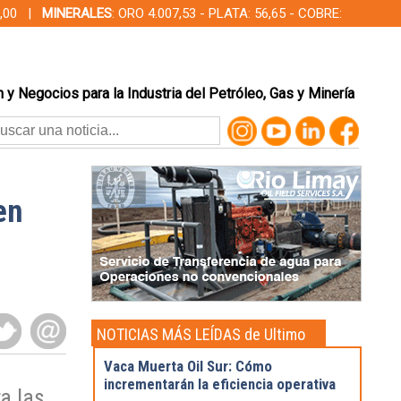
00,00 |
MINERALES
: ORO 4.007,53 - PLATA: 56,65 - COBRE:
 y Negocios para la Industria del Petróleo, Gas y Minería
en
NOTICIAS MÁS LEÍDAS de Ultimo
momento
Vaca Muerta Oil Sur: Cómo
incrementarán la eficiencia operativa
a las