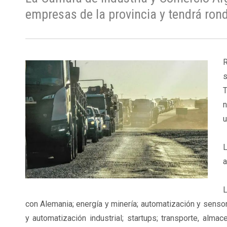
empresas de la provincia y tendrá ron
R
s
T
n
u
L
L
con Alemania; energía y minería; automatización y sensore
y automatización industrial; startups; transporte, alma