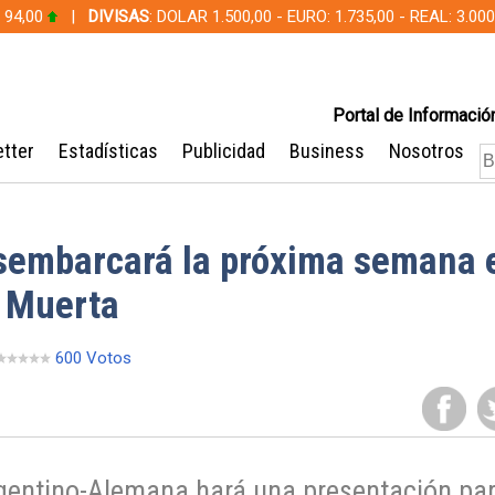
 94,00
|
DIVISAS
: DOLAR 1.500,00 - EURO: 1.735,00 - REAL: 3.0
Portal de Información
tter
Estadísticas
Publicidad
Business
Nosotros
sembarcará la próxima semana 
 Muerta
600 Votos
gentino-Alemana hará una presentación par