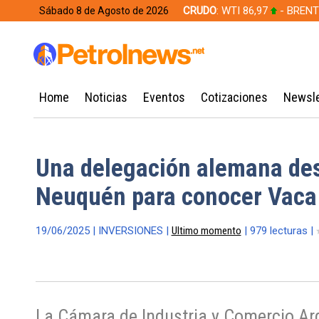
CRUDO
: WTI 86,97
- BRENT
Sábado 8 de Agosto de 2026
628,49
Home
Noticias
Eventos
Cotizaciones
Newsle
Una delegación alemana de
Neuquén para conocer Vaca
19/06/2025 | INVERSIONES |
Ultimo momento
| 979 lecturas |
La Cámara de Industria y Comercio Ar