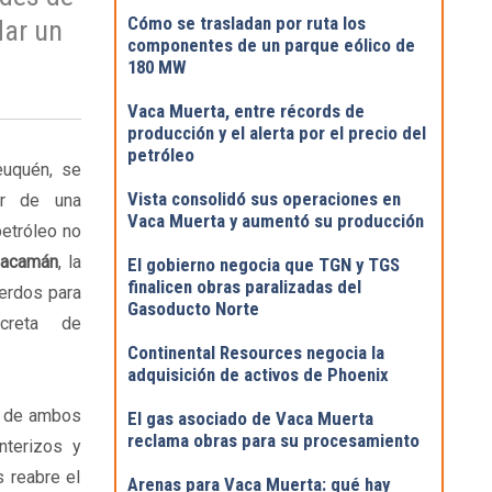
Cómo se trasladan por ruta los
dar un
componentes de un parque eólico de
180 MW
Vaca Muerta, entre récords de
producción y el alerta por el precio del
petróleo
euquén, se
Vista consolidó sus operaciones en
tir de una
Vaca Muerta y aumentó su producción
petróleo no
iacamán
, la
El gobierno negocia que TGN y TGS
finalicen obras paralizadas del
uerdos para
Gasoducto Norte
creta de
Continental Resources negocia la
adquisición de activos de Phoenix
es de ambos
El gas asociado de Vaca Muerta
reclama obras para su procesamiento
nterizos y
 reabre el
Arenas para Vaca Muerta: qué hay