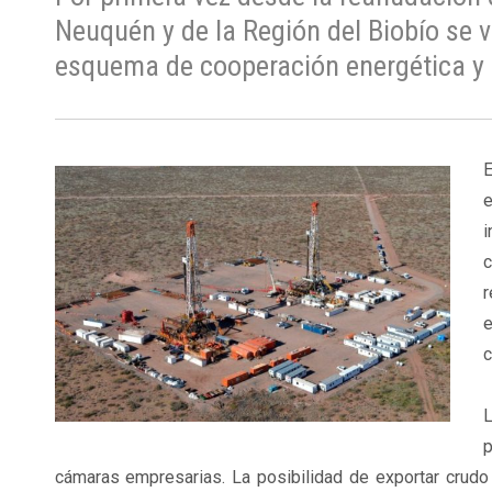
Neuquén y de la Región del Biobío se 
esquema de cooperación energética y l
E
e
i
c
r
c
L
p
cámaras empresarias. La posibilidad de exportar crudo