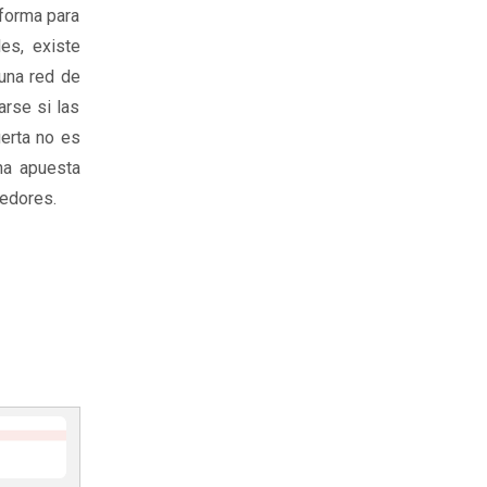
aforma para
es, existe
 una red de
arse si las
uerta no es
una apuesta
redores.