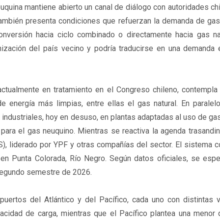
euquina mantiene abierto un canal de diálogo con autoridades ch
 también presenta condiciones que refuerzan la demanda de gas
onversión hacia ciclo combinado o directamente hacia gas nat
nización del país vecino y podría traducirse en una demanda 
ctualmente en tratamiento en el Congreso chileno, contempla 
de energía más limpias, entre ellas el gas natural. En paralelo
industriales, hoy en desuso, en plantas adaptadas al uso de gas 
ara el gas neuquino. Mientras se reactiva la agenda trasandin
, liderado por YPF y otras compañías del sector. El sistema c
en Punta Colorada, Río Negro. Según datos oficiales, se espe
 segundo semestre de 2026.
ertos del Atlántico y del Pacífico, cada uno con distintas ve
acidad de carga, mientras que el Pacífico plantea una menor d