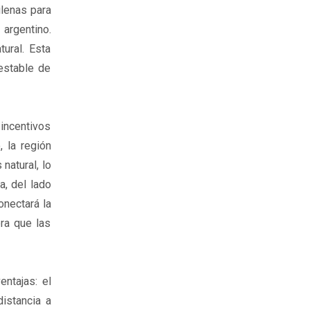
ilenas para
 argentino.
ural. Esta
estable de
incentivos
, la región
natural, lo
a, del lado
onectará la
ra que las
ntajas: el
istancia a