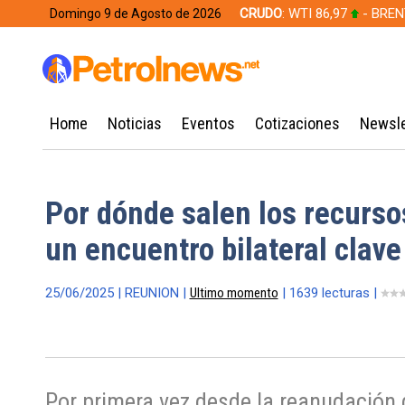
CRUDO
: WTI 86,97
- BREN
Domingo 9 de Agosto de 2026
628,49
Home
Noticias
Eventos
Cotizaciones
Newsle
Por dónde salen los recurs
un encuentro bilateral clave
25/06/2025 | REUNION |
Ultimo momento
| 1639 lecturas |
Por primera vez desde la reanudación 