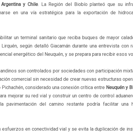
e
Argentina y Chile
. La Región del Biobío planteó que su infra
rmarse en una vía estratégica para la exportación de hidroc
bilitar un terminal sanitario que reciba buques de mayor cala
 y Lirquén, según detalló Giacamán durante una entrevista con
tencial energético del Neuquén, y se prepara para recibir esos 
rasandinos son controlados por sociedades con participación mixt
ración comercial sin necesidad de crear nuevas estructuras oper
o Pichachén, considerado una conexión crítica entre
Neuquén y B
ra mejorar su red vial y construir un centro de control aduaner
a pavimentación del camino restante podría facilitar una ha
 esfuerzos en conectividad vial y se evita la duplicación de ins