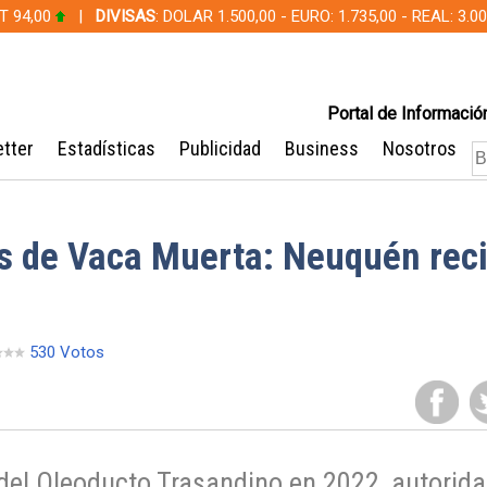
T 94,00
|
DIVISAS
: DOLAR 1.500,00 - EURO: 1.735,00 - REAL: 3.
Portal de Información
tter
Estadísticas
Publicidad
Business
Nosotros
os de Vaca Muerta: Neuquén rec
530 Votos
del Oleoducto Trasandino en 2022, autorid