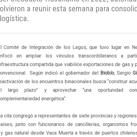
volvieron a reunir esta semana para consoli
ogística.
l Comité de Integración de los Lagos, que tuvo lugar en N
nfocó en ampliar los vínculos transcordilleranos a par
nfraestructura compartida que viabilice exportaciones de gas y 
onvencional . Según indicó el gobernador del
Biobío
, Sergio
G
eactivación de los encuentros binacionales busca “construir ac
el largo plazo” y aprovechar “una oportunidad con
omplementariedad energética”.
a cita congregó a representantes de siete provincias y region
aíses, junto con funcionarios de cancillerías, organismos fro
 y gas natural desde Vaca Muerta a través de puertos chilenos