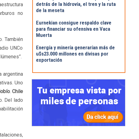
detrás de la hidrovía, el tren y la ruta
estructura
de la meseta
arburos no
Eurnekian consigue respaldo clave
para financiar su ofensiva en Vaca
Muerta
do. También
Energía y minería generarían más de
 radio UNCo
u$s23.000 millones en divisas por
volúmenes”.
exportación
a argentina
ativas. Uno
iobío
.
Chile
o. Del lado
bilitación
talaciones,