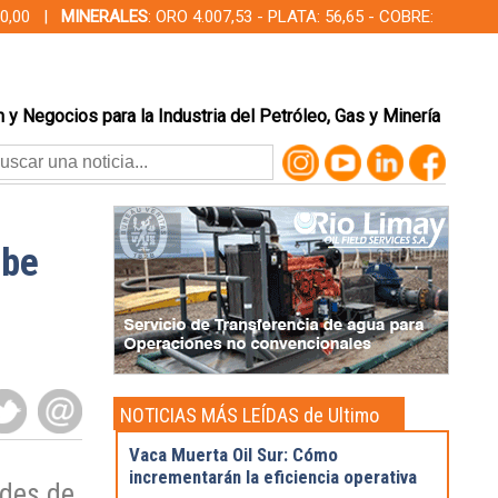
000,00 |
MINERALES
: ORO 4.007,53 - PLATA: 56,65 - COBRE:
 y Negocios para la Industria del Petróleo, Gas y Minería
ibe
NOTICIAS MÁS LEÍDAS de Ultimo
momento
Vaca Muerta Oil Sur: Cómo
incrementarán la eficiencia operativa
ades de