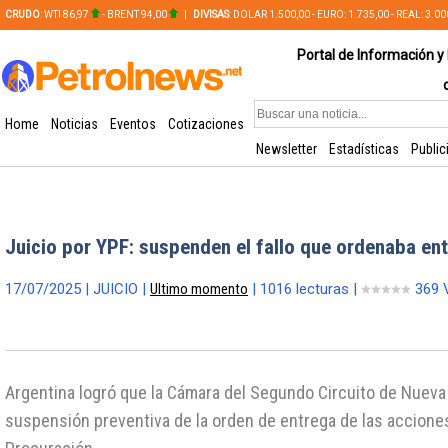
CRUDO
: WTI 86,97
- BRENT 94,00
|
DIVISAS
: DOLAR 1.500,00 - EURO: 1.735,00 - REAL: 3.0
PLATA: 56,65 - COBRE: 628,49
Portal de Información y 
Home
Noticias
Eventos
Cotizaciones
Newsletter
Estadísticas
Public
Juicio por YPF: suspenden el fallo que ordenaba en
17/07/2025 | JUICIO |
Ultimo momento
| 1016 lecturas |
369 
Argentina logró que la Cámara del Segundo Circuito de Nueva
suspensión preventiva de la orden de entrega de las acciones