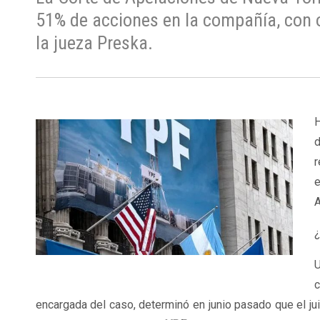
51% de acciones en la compañía, con 
la jueza Preska.
H
r
e
A
¿
U
c
encargada del caso, determinó en junio pasado que el ju