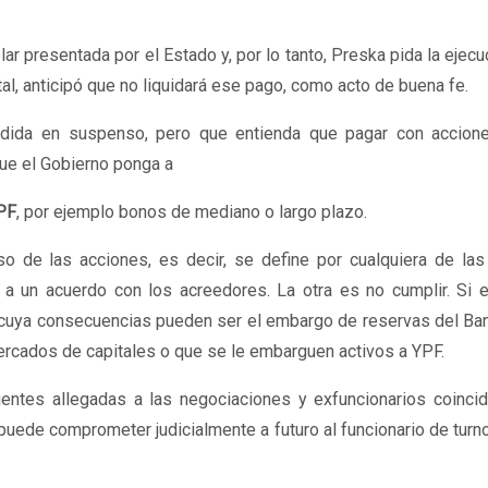
ar presentada por el Estado y, por lo tanto,
Preska
pida la ejecu
tal, anticipó que no liquidará ese pago, como acto de buena fe.
edida en suspenso, pero que entienda que pagar con accion
que el Gobierno ponga a
PF
, por ejemplo bonos de mediano o largo plazo.
so de las acciones, es decir, se define por cualquiera de las
a un acuerdo con los acreedores. La otra es no cumplir. Si e
, cuya consecuencias pueden ser el embargo de reservas del Ba
 mercados de capitales o que se le embarguen activos a YPF.
fuentes allegadas a las negociaciones y exfuncionarios coinci
l puede comprometer judicialmente a futuro al funcionario de turn