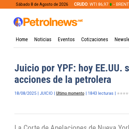
CRUDO
: WTI 86,97
- BRENT
Sábado 8 de Agosto de 2026
628,49
Home
Noticias
Eventos
Cotizaciones
Newsle
Juicio por YPF: hoy EE.UU. s
acciones de la petrolera
18/08/2025 | JUICIO |
Ultimo momento
| 1843 lecturas |
La Corte de Apelaciones de Nueva York 