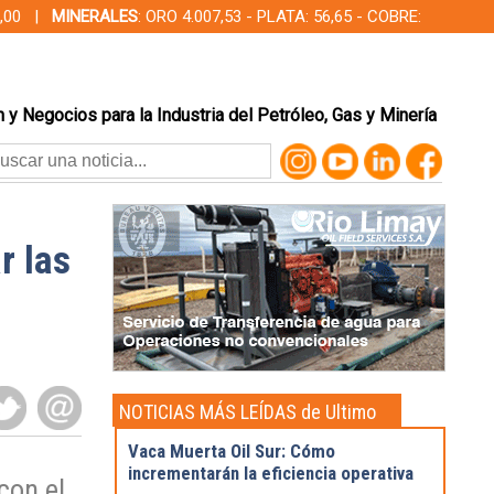
00,00 |
MINERALES
: ORO 4.007,53 - PLATA: 56,65 - COBRE:
 y Negocios para la Industria del Petróleo, Gas y Minería
r las
NOTICIAS MÁS LEÍDAS de Ultimo
momento
Vaca Muerta Oil Sur: Cómo
incrementarán la eficiencia operativa
con el