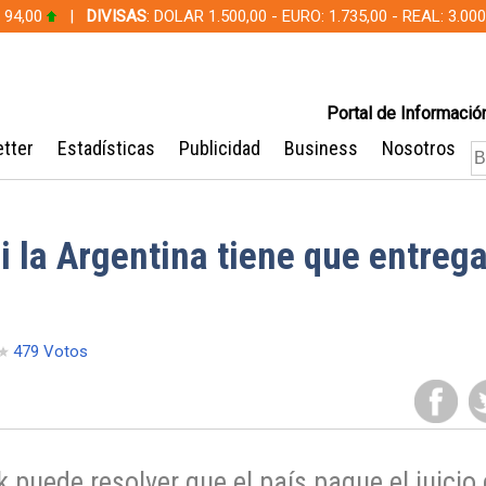
 94,00
|
DIVISAS
: DOLAR 1.500,00 - EURO: 1.735,00 - REAL: 3.0
Portal de Información
tter
Estadísticas
Publicidad
Business
Nosotros
i la Argentina tiene que entrega
479 Votos
puede resolver que el país pague el juicio 