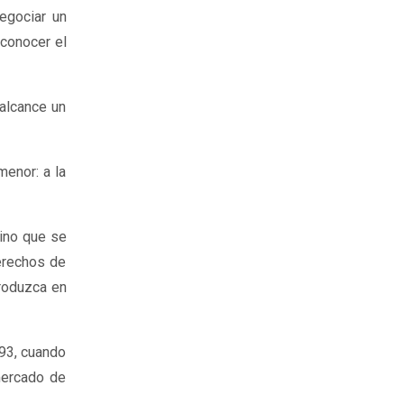
egociar un
conocer el
alcance un
menor: a la
sino que se
derechos de
produzca en
93, cuando
mercado de