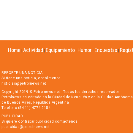
Home
Actividad
Equipamiento
Humor
Encuestas
Regis
|
|
|
|
|
REPORTE UNA NOTICIA
Si tiene una noticia, contáctenos
noticias@petrolnews.net
Copyright 2019 © Petrolnews.net - Todos los derechos reservados
Petrolnews es editado en la Ciudad de Neuquén y en la Ciudad Autónoma
de Buenos Aires, República Argentina
Teléfono (54 11) 4774 2154
PUBLICIDAD
Si quiere contratar publicidad contáctenos
publicidad@petrolnews.net