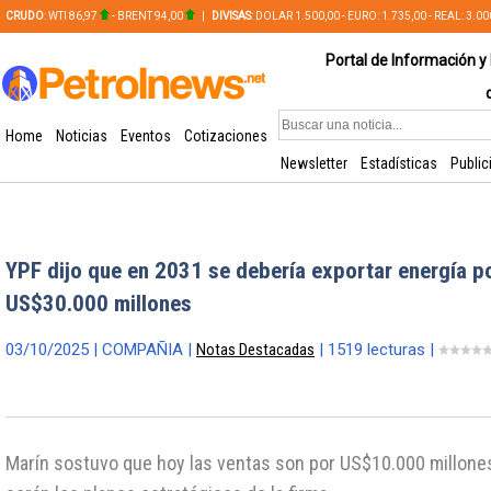
CRUDO
: WTI 86,97
- BRENT 94,00
|
DIVISAS
: DOLAR 1.500,00 - EURO: 1.735,00 - REAL: 3.0
PLATA: 56,65 - COBRE: 628,49
Portal de Información y 
Home
Noticias
Eventos
Cotizaciones
Newsletter
Estadísticas
Public
YPF dijo que en 2031 se debería exportar energía p
US$30.000 millones
03/10/2025 | COMPAÑIA |
Notas Destacadas
| 1519 lecturas |
Marín sostuvo que hoy las ventas son por US$10.000 millones