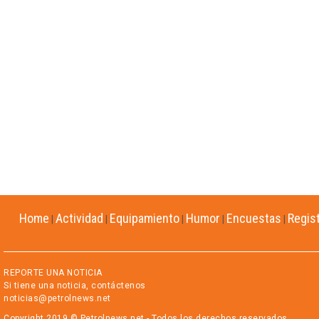
Home
Actividad
Equipamiento
Humor
Encuestas
Regis
|
|
|
|
|
REPORTE UNA NOTICIA
Si tiene una noticia, contáctenos
noticias@petrolnews.net
Copyright 2019 © Petrolnews.net - Todos los derechos reservados