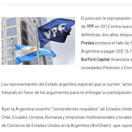
El juicio por la expropiació
de
YPF
en 2012 entra nuev
definitivas, dos años despu
Preska
emitiera el fallo de
Argentina a pagar US$ 16.1
Burford Capital
, financista
sociedades Petersen y Eton
Los representantes del Estado argentino esperan que se sumen “amicu
tribunal) en favor de los argumentos para no entregar su participación
Ayer la Argentina cosechó “contundentes respaldos” de Estados Unidos, 
Chile, Ecuador, Ucrania, Rumania y empresas multinacionales y locale
de Comercio de Estados Unidos en la Argentina (AmCham) -que repres