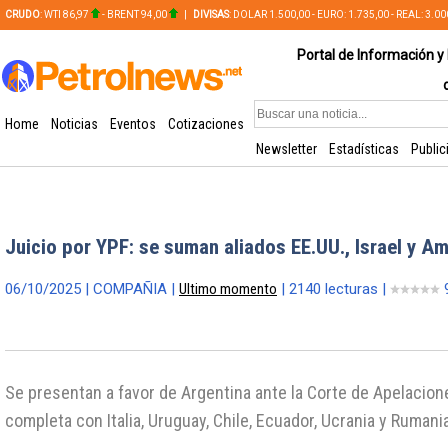
CRUDO
: WTI 86,97
- BRENT 94,00
|
DIVISAS
: DOLAR 1.500,00 - EURO: 1.735,00 - REAL: 3.0
PLATA: 56,65 - COBRE: 628,49
Portal de Información y 
Home
Noticias
Eventos
Cotizaciones
Newsletter
Estadísticas
Public
Juicio por YPF: se suman aliados EE.UU., Israel y 
06/10/2025 | COMPAÑIA |
Ultimo momento
| 2140 lecturas |
Se presentan a favor de Argentina ante la Corte de Apelacione
completa con Italia, Uruguay, Chile, Ecuador, Ucrania y Rumani