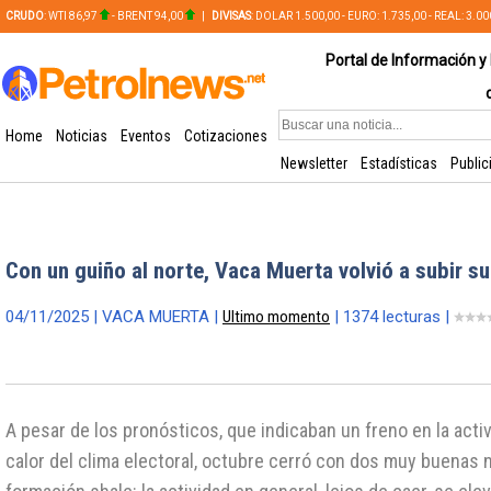
CRUDO
: WTI 86,97
- BRENT 94,00
|
DIVISAS
: DOLAR 1.500,00 - EURO: 1.735,00 - REAL: 3.0
PLATA: 56,65 - COBRE: 628,49
Portal de Información y 
Home
Noticias
Eventos
Cotizaciones
Newsletter
Estadísticas
Public
Con un guiño al norte, Vaca Muerta volvió a subir su
04/11/2025 | VACA MUERTA |
Ultimo momento
| 1374 lecturas |
A pesar de los pronósticos, que indicaban un freno en la acti
calor del clima electoral, octubre cerró con dos muy buenas n