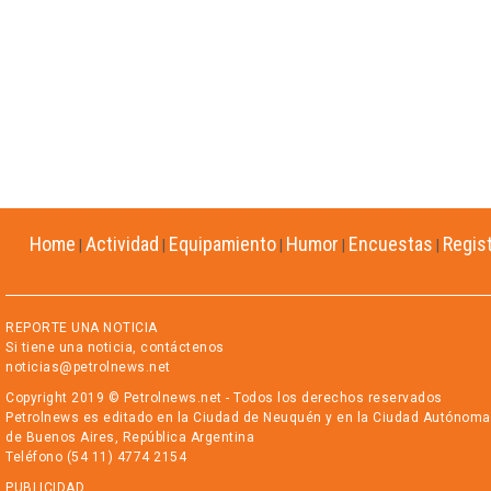
Home
Actividad
Equipamiento
Humor
Encuestas
Regis
|
|
|
|
|
REPORTE UNA NOTICIA
Si tiene una noticia, contáctenos
noticias@petrolnews.net
Copyright 2019 © Petrolnews.net - Todos los derechos reservados
Petrolnews es editado en la Ciudad de Neuquén y en la Ciudad Autónoma
de Buenos Aires, República Argentina
Teléfono (54 11) 4774 2154
PUBLICIDAD