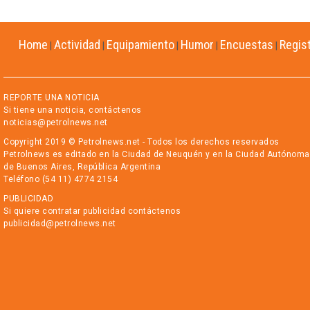
Home
Actividad
Equipamiento
Humor
Encuestas
Regis
|
|
|
|
|
REPORTE UNA NOTICIA
Si tiene una noticia, contáctenos
noticias@petrolnews.net
Copyright 2019 © Petrolnews.net - Todos los derechos reservados
Petrolnews es editado en la Ciudad de Neuquén y en la Ciudad Autónoma
de Buenos Aires, República Argentina
Teléfono (54 11) 4774 2154
PUBLICIDAD
Si quiere contratar publicidad contáctenos
publicidad@petrolnews.net