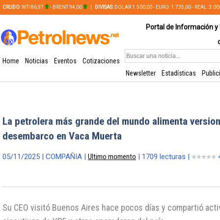
CRUDO
: WTI 86,97
- BRENT 94,00
|
DIVISAS
: DOLAR 1.500,00 - EURO: 1.735,00 - REAL: 3.0
PLATA: 56,65 - COBRE: 628,49
Portal de Información y 
Home
Noticias
Eventos
Cotizaciones
Newsletter
Estadísticas
Public
La petrolera más grande del mundo alimenta versio
desembarco en Vaca Muerta
05/11/2025 | COMPAÑIA |
Ultimo momento
| 1709 lecturas |
Su CEO visitó Buenos Aires hace pocos días y compartió act