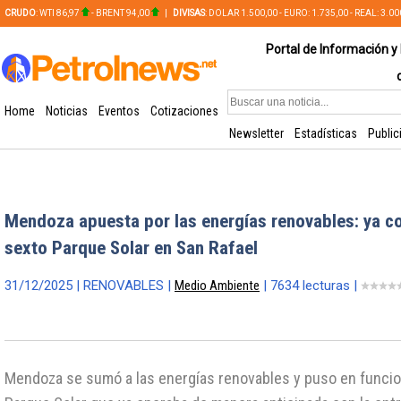
CRUDO
: WTI 86,97
- BRENT 94,00
|
DIVISAS
: DOLAR 1.500,00 - EURO: 1.735,00 - REAL: 3.0
PLATA: 56,65 - COBRE: 628,49
Portal de Información y 
Home
Noticias
Eventos
Cotizaciones
Newsletter
Estadísticas
Public
Mendoza apuesta por las energías renovables: ya c
sexto Parque Solar en San Rafael
31/12/2025 | RENOVABLES |
Medio Ambiente
| 7634 lecturas |
Mendoza se sumó a las energías renovables y puso en funci