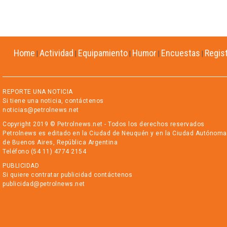
Home
Actividad
Equipamiento
Humor
Encuestas
Regis
|
|
|
|
|
REPORTE UNA NOTICIA
Si tiene una noticia, contáctenos
noticias@petrolnews.net
Copyright 2019 © Petrolnews.net - Todos los derechos reservados
Petrolnews es editado en la Ciudad de Neuquén y en la Ciudad Autónoma
de Buenos Aires, República Argentina
Teléfono (54 11) 4774 2154
PUBLICIDAD
Si quiere contratar publicidad contáctenos
publicidad@petrolnews.net