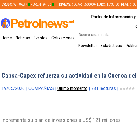
CRUDO
: WTI 86,97
- BRENT 94,00
|
DIVISAS
: DOLAR 1.500,00 - EURO: 1.735,00 - REAL: 3.0
PLATA: 56,65 - COBRE: 628,49
Portal de Información y 
Home
Noticias
Eventos
Cotizaciones
Newsletter
Estadísticas
Public
Capsa-Capex refuerza su actividad en la Cuenca del
19/05/2026 | COMPAÑIAS |
Ultimo momento
| 781 lecturas |
Incrementa su plan de inversiones a US$ 121 millones