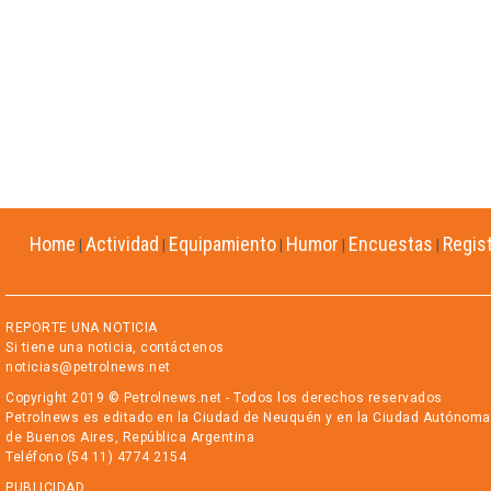
Home
Actividad
Equipamiento
Humor
Encuestas
Regis
|
|
|
|
|
REPORTE UNA NOTICIA
Si tiene una noticia, contáctenos
noticias@petrolnews.net
Copyright 2019 © Petrolnews.net - Todos los derechos reservados
Petrolnews es editado en la Ciudad de Neuquén y en la Ciudad Autónoma
de Buenos Aires, República Argentina
Teléfono (54 11) 4774 2154
PUBLICIDAD