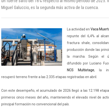
un fuerte salto del 16% respecto al mismo período de 2025. Vi
Miguel Galuccio, es la segunda más activa de la cuenca.
La actividad en
Vaca Muert
repunte del 6,4% al alca
fractura shale, consolida
producción donde las princ
la marcha. Según el úl
difundido por Luciano Fuc
NCS Multistage
, la ind
recuperó terreno frente a las 2.335 etapas registradas en abril.
Con este desempeño, el acumulado de 2026 llegó a las 12.198 etapas
primeros cinco meses del año, manteniendo el elevado nivel de activ
principal formación no convencional del país.