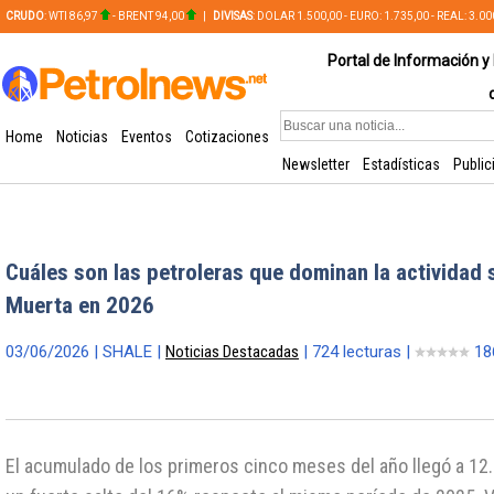
CRUDO
: WTI 86,97
- BRENT 94,00
|
DIVISAS
: DOLAR 1.500,00 - EURO: 1.735,00 - REAL: 3.0
PLATA: 56,65 - COBRE: 628,49
Portal de Información y 
Home
Noticias
Eventos
Cotizaciones
Newsletter
Estadísticas
Public
Cuáles son las petroleras que dominan la actividad 
Muerta en 2026
03/06/2026 | SHALE |
Noticias Destacadas
| 724 lecturas |
18
El acumulado de los primeros cinco meses del año llegó a 12