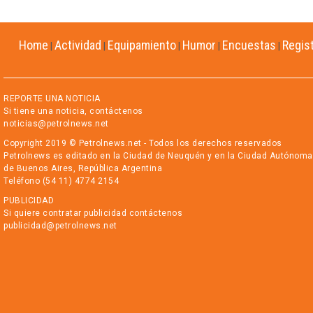
Home
Actividad
Equipamiento
Humor
Encuestas
Regis
|
|
|
|
|
REPORTE UNA NOTICIA
Si tiene una noticia, contáctenos
noticias@petrolnews.net
Copyright 2019 © Petrolnews.net - Todos los derechos reservados
Petrolnews es editado en la Ciudad de Neuquén y en la Ciudad Autónoma
de Buenos Aires, República Argentina
Teléfono (54 11) 4774 2154
PUBLICIDAD
Si quiere contratar publicidad contáctenos
publicidad@petrolnews.net