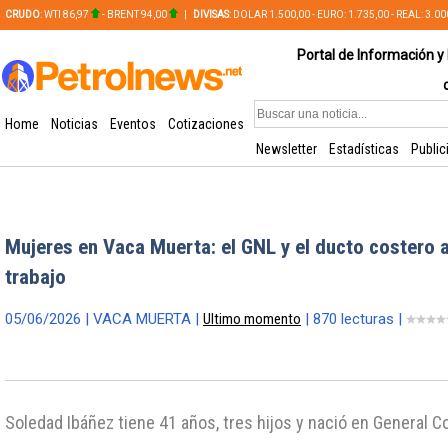
CRUDO
: WTI 86,97
- BRENT 94,00
|
DIVISAS
: DOLAR 1.500,00 - EURO: 1.735,00 - REAL: 3.0
PLATA: 56,65 - COBRE: 628,49
Portal de Información y 
Home
Noticias
Eventos
Cotizaciones
Newsletter
Estadísticas
Public
Mujeres en Vaca Muerta: el GNL y el ducto costero 
trabajo
05/06/2026 | VACA MUERTA |
Ultimo momento
| 870 lecturas |
Soledad Ibáñez tiene 41 años, tres hijos y nació en General C