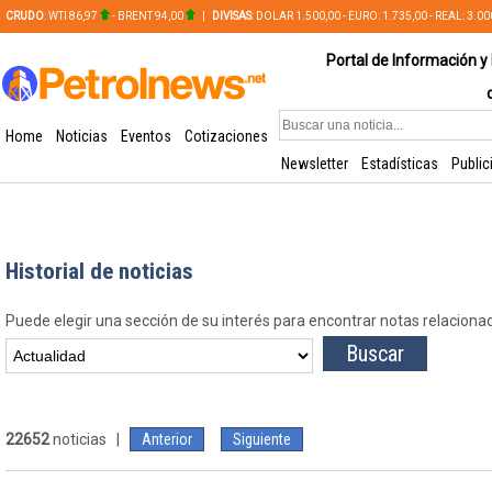
CRUDO
: WTI 86,97
- BRENT 94,00
|
DIVISAS
: DOLAR 1.500,00 - EURO: 1.735,00 - REAL: 3.0
PLATA: 56,65 - COBRE: 628,49
Portal de Información y 
Home
Noticias
Eventos
Cotizaciones
Newsletter
Estadísticas
Public
Historial de noticias
Puede elegir una sección de su interés para encontrar notas relaciona
22652
noticias |
Anterior
Siguiente