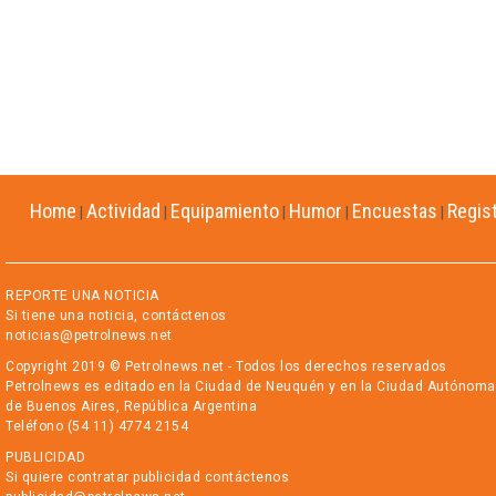
Home
Actividad
Equipamiento
Humor
Encuestas
Regis
|
|
|
|
|
REPORTE UNA NOTICIA
Si tiene una noticia, contáctenos
noticias@petrolnews.net
Copyright 2019 © Petrolnews.net - Todos los derechos reservados
Petrolnews es editado en la Ciudad de Neuquén y en la Ciudad Autónoma
de Buenos Aires, República Argentina
Teléfono (54 11) 4774 2154
PUBLICIDAD
Si quiere contratar publicidad contáctenos