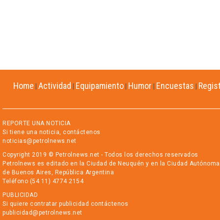
Home
Actividad
Equipamiento
Humor
Encuestas
Regis
|
|
|
|
|
REPORTE UNA NOTICIA
Si tiene una noticia, contáctenos
noticias@petrolnews.net
Copyright 2019 © Petrolnews.net - Todos los derechos reservados
Petrolnews es editado en la Ciudad de Neuquén y en la Ciudad Autónoma
de Buenos Aires, República Argentina
Teléfono (54 11) 4774 2154
PUBLICIDAD
Si quiere contratar publicidad contáctenos
publicidad@petrolnews.net