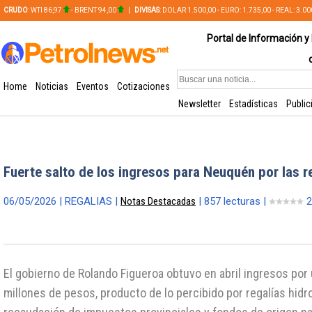
CRUDO
: WTI 86,97
- BRENT 94,00
|
DIVISAS
: DOLAR 1.500,00 - EURO: 1.735,00 - REAL: 3.0
PLATA: 56,65 - COBRE: 628,49
Portal de Información y 
Home
Noticias
Eventos
Cotizaciones
Newsletter
Estadísticas
Public
Fuerte salto de los ingresos para Neuquén por las r
06/05/2026 | REGALIAS |
Notas Destacadas
| 857 lecturas |
2
El gobierno de Rolando Figueroa obtuvo en abril ingresos por 
millones de pesos, producto de lo percibido por regalías hidr