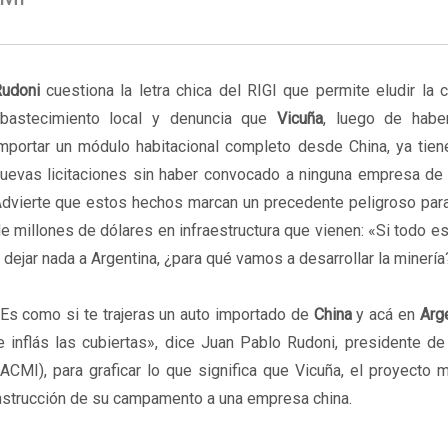
Rudoni
cuestiona la letra chica del RIGI que permite eludir la 
bastecimiento local y denuncia que
Vicuña
, luego de habe
mportar un módulo habitacional completo desde China, ya tien
uevas licitaciones sin haber convocado a ninguna empresa de 
dvierte que estos hechos marcan un precedente peligroso para
e millones de dólares en infraestructura que vienen: «Si todo es
 dejar nada a Argentina, ¿para qué vamos a desarrollar la minería
Es como si te trajeras un auto importado de
China
y acá en
Arg
e inflás las cubiertas», dice Juan Pablo Rudoni, presidente d
ACMI), para graficar lo que significa que Vicuña, el proyecto
construcción de su campamento a una empresa china.