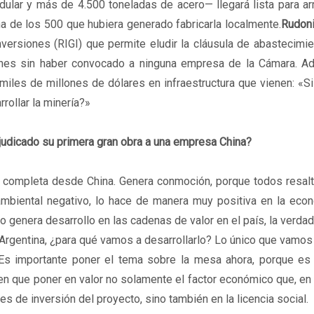
ular y más de 4.500 toneladas de acero— llegará lista para a
a de los 500 que hubiera generado fabricarla localmente.
Rudon
nversiones (RIGI) que permite eludir la cláusula de abastecimie
iones sin haber convocado a ninguna empresa de la Cámara. Ad
iles de millones de dólares en infraestructura que vienen: «S
rollar la minería?»
judicado su primera gran obra a una empresa China?
d completa desde China. Genera conmoción, porque todos resal
ambiental negativo, lo hace de manera muy positiva en la econ
no genera desarrollo en las cadenas de valor en el país, la verda
a Argentina, ¿para qué vamos a desarrollarlo? Lo único que vamos
 Es importante poner el tema sobre la mesa ahora, porque es 
nen que poner en valor no solamente el factor económico que, en
s de inversión del proyecto, sino también en la licencia social.