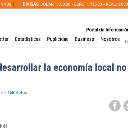
 94,00
|
DIVISAS
: DOLAR 1.500,00 - EURO: 1.735,00 - REAL: 3.0
Portal de Información
tter
Estadísticas
Publicidad
Business
Nosotros
 desarrollar la economía local no
158 Votos
CMI