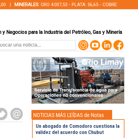
00,00 |
MINERALES
: ORO 4.007,53 - PLATA: 56,65 - COBRE:
 y Negocios para la Industria del Petróleo, Gas y Minería
NOTICIAS MÁS LEÍDAS de Notas
Destacadas
Un abogado de Comodoro cuestiona la
validez del acuerdo con Chubut