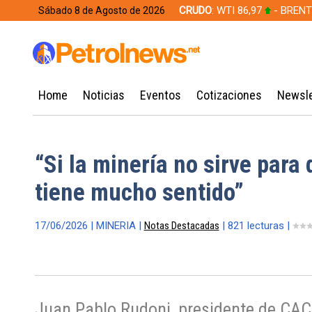
CRUDO
: WTI 86,97
- BRENT
Sábado 8 de Agosto de 2026
628,49
Home
Noticias
Eventos
Cotizaciones
Newsle
“Si la minería no sirve para
tiene mucho sentido”
17/06/2026 | MINERIA |
Notas Destacadas
| 821 lecturas |
Juan Pablo Rudoni, presidente de CA