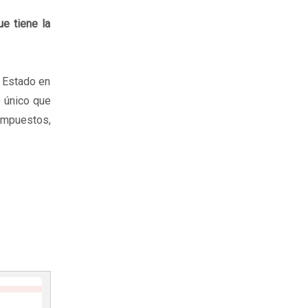
ue tiene la
l Estado en
o único que
impuestos,