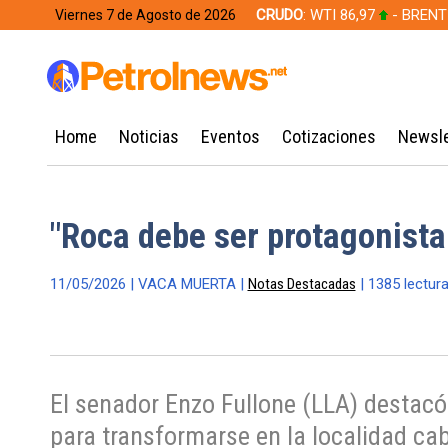
CRUDO
: WTI 86,97
- BRENT
Viernes 7 de Agosto de 2026
628,49
Home
Noticias
Eventos
Cotizaciones
Newsle
"Roca debe ser protagonist
11/05/2026 | VACA MUERTA |
Notas Destacadas
| 1385 lectur
El senador Enzo Fullone (LLA) destacó
para transformarse en la localidad cabe