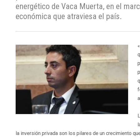
energético de Vaca Muerta, en el mar
económica que atraviesa el país.
«
q
p
p
q
f
a
L
l
la inversión privada son los pilares de un crecimiento qu