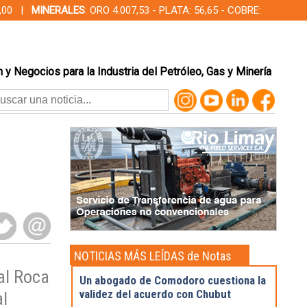
00,00 |
MINERALES
: ORO 4.007,53 - PLATA: 56,65 - COBRE:
 y Negocios para la Industria del Petróleo, Gas y Minería
NOTICIAS MÁS LEÍDAS de Notas
Destacadas
al Roca
Un abogado de Comodoro cuestiona la
validez del acuerdo con Chubut
al