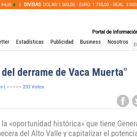
 94,00
|
DIVISAS
: DOLAR 1.500,00 - EURO: 1.735,00 - REAL: 3.0
Portal de Información
tter
Estadísticas
Publicidad
Business
Nosotros
a del derrame de Vaca Muerta"
as |
233 Votos
 la «oportunidad histórica» que tiene Gener
cera del Alto Valle y capitalizar el potenci