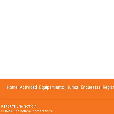
Home
Actividad
Equipamiento
Humor
Encuestas
Regis
|
|
|
|
|
REPORTE UNA NOTICIA
Si tiene una noticia, contáctenos