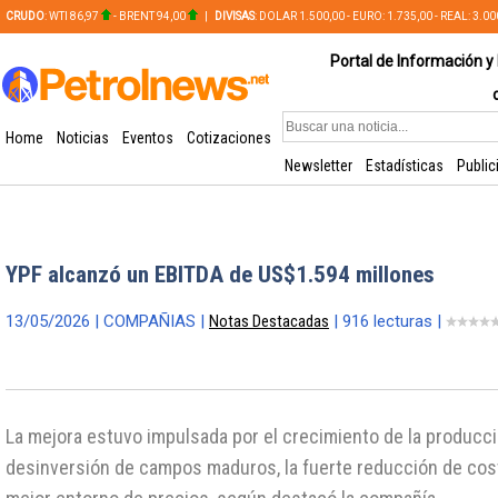
CRUDO
: WTI 86,97
- BRENT 94,00
|
DIVISAS
: DOLAR 1.500,00 - EURO: 1.735,00 - REAL: 3.0
PLATA: 56,65 - COBRE: 628,49
Portal de Información y 
Home
Noticias
Eventos
Cotizaciones
Newsletter
Estadísticas
Public
YPF alcanzó un EBITDA de US$1.594 millones
13/05/2026 | COMPAÑIAS |
Notas Destacadas
| 916 lecturas |
La mejora estuvo impulsada por el crecimiento de la producció
desinversión de campos maduros, la fuerte reducción de cos