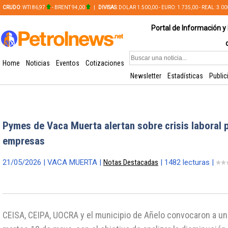
CRUDO
: WTI 86,97
- BRENT 94,00
|
DIVISAS
: DOLAR 1.500,00 - EURO: 1.735,00 - REAL: 3.0
PLATA: 56,65 - COBRE: 628,49
Portal de Información y 
Home
Noticias
Eventos
Cotizaciones
Newsletter
Estadísticas
Public
Pymes de Vaca Muerta alertan sobre crisis laboral p
empresas
21/05/2026 | VACA MUERTA |
Notas Destacadas
| 1482 lecturas |
CEISA, CEIPA, UOCRA y el municipio de Añelo convocaron a u