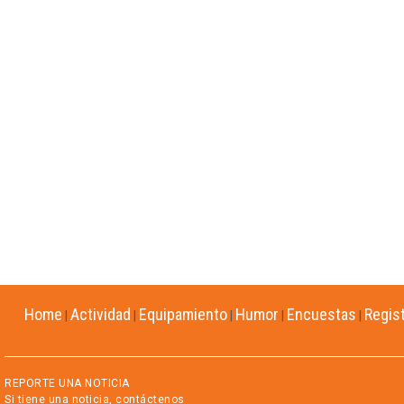
Home
Actividad
Equipamiento
Humor
Encuestas
Regis
|
|
|
|
|
REPORTE UNA NOTICIA
Si tiene una noticia, contáctenos