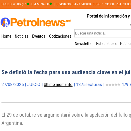
CRUDO
: WTI 86,97
- BRENT 94,00
|
DIVISAS
: DOLAR 1.500,00 - EURO: 1.735,00 - REAL: 3.0
PLATA: 56,65 - COBRE: 628,49
Portal de Información y 
Home
Noticias
Eventos
Cotizaciones
Newsletter
Estadísticas
Public
Se definió la fecha para una audiencia clave en el ju
27/08/2025 | JUICIO |
Ultimo momento
| 1375 lecturas |
479 
El 29 de octubre se argumentará sobre la apelación del fallo 
Argentina.