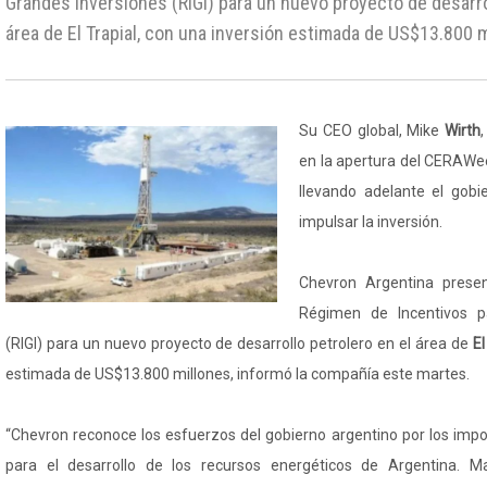
Grandes Inversiones (RIGI) para un nuevo proyecto de desarro
área de El Trapial, con una inversión estimada de US$13.800 m
Su CEO global, Mike
Wirth
en la apertura del CERAWe
llevando adelante el gobi
impulsar la inversión.
Chevron Argentina presen
Régimen de Incentivos p
(RIGI) para un nuevo proyecto de desarrollo petrolero en el área de
El
estimada de US$13.800 millones, informó la compañía este martes.
“Chevron reconoce los esfuerzos del gobierno argentino por los imp
para el desarrollo de los recursos energéticos de Argentina. M