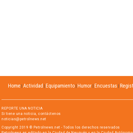
Home
Actividad
Equipamiento
Humor
Encuestas
Regis
|
|
|
|
|
REPORTE UNA NOTICIA
Si tiene una noticia, contáctenos
noticias@petrolnews.net
Copyright 2019 © Petrolnews.net - Todos los derechos reservados
Petrolnews es editado en la Ciudad de Neuquén y en la Ciudad Autónoma