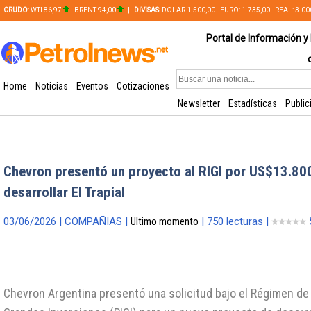
CRUDO
: WTI 86,97
- BRENT 94,00
|
DIVISAS
: DOLAR 1.500,00 - EURO: 1.735,00 - REAL: 3.0
PLATA: 56,65 - COBRE: 628,49
Portal de Información y 
Home
Noticias
Eventos
Cotizaciones
Newsletter
Estadísticas
Public
Chevron presentó un proyecto al RIGI por US$13.800
desarrollar El Trapial
03/06/2026 | COMPAÑIAS |
Ultimo momento
| 750 lecturas |
Chevron Argentina presentó una solicitud bajo el Régimen de