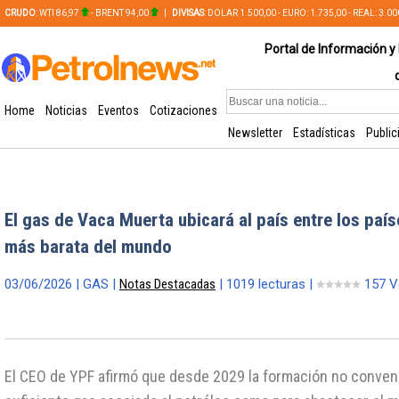
CRUDO
: WTI 86,97
- BRENT 94,00
|
DIVISAS
: DOLAR 1.500,00 - EURO: 1.735,00 - REAL: 3.0
PLATA: 56,65 - COBRE: 628,49
Portal de Información y 
Home
Noticias
Eventos
Cotizaciones
Newsletter
Estadísticas
Public
El gas de Vaca Muerta ubicará al país entre los país
más barata del mundo
03/06/2026 | GAS |
Notas Destacadas
| 1019 lecturas |
157 V
El CEO de YPF afirmó que desde 2029 la formación no conven