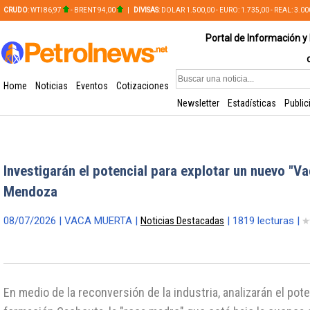
CRUDO
: WTI 86,97
- BRENT 94,00
|
DIVISAS
: DOLAR 1.500,00 - EURO: 1.735,00 - REAL: 3.0
PLATA: 56,65 - COBRE: 628,49
Portal de Información y 
Home
Noticias
Eventos
Cotizaciones
Newsletter
Estadísticas
Public
Investigarán el potencial para explotar un nuevo "V
Mendoza
08/07/2026 | VACA MUERTA |
Noticias Destacadas
| 1819 lecturas |
En medio de la reconversión de la industria, analizarán el pote