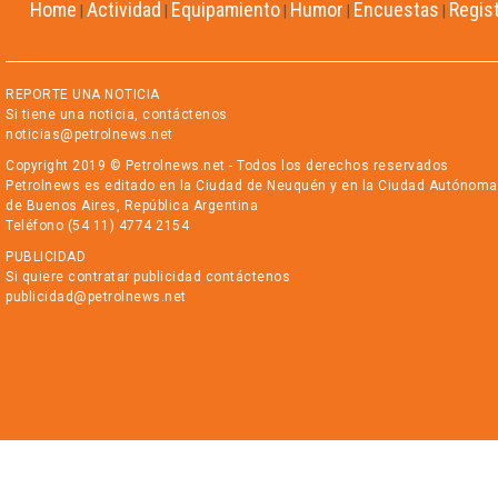
Home
Actividad
Equipamiento
Humor
Encuestas
Regis
|
|
|
|
|
REPORTE UNA NOTICIA
Si tiene una noticia, contáctenos
noticias@petrolnews.net
Copyright 2019 © Petrolnews.net - Todos los derechos reservados
Petrolnews es editado en la Ciudad de Neuquén y en la Ciudad Autónoma
de Buenos Aires, República Argentina
Teléfono (54 11) 4774 2154
PUBLICIDAD
Si quiere contratar publicidad contáctenos
publicidad@petrolnews.net