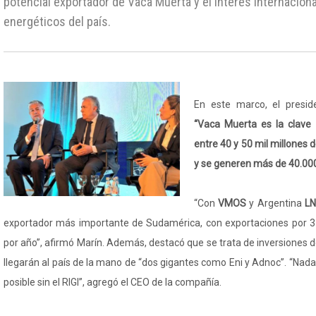
potencial exportador de Vaca Muerta y el interés internacion
energéticos del país.
En este marco, el presi
“Vaca Muerta es la clave 
entre 40 y 50 mil millones d
y se generen más de 40.000
“Con
VMOS
y Argentina
L
exportador más importante de Sudamérica, con exportaciones por 37
por año”, afirmó Marín. Además, destacó que se trata de inversiones d
llegarán al país de la mano de “dos gigantes como Eni y Adnoc”. “Nada
posible sin el RIGI”, agregó el CEO de la compañía.