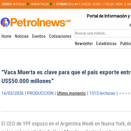
CRUDO
: WTI 86,97
- BRENT 94,00
|
DIVISAS
: DOLAR 1.500,00 - EURO: 1.735,00 - REAL: 3.0
PLATA: 56,65 - COBRE: 628,49
Portal de Información y 
Home
Noticias
Eventos
Cotizaciones
Newsletter
Estadísticas
Public
“Vaca Muerta es clave para que el país exporte ent
US$50.000 millones”
16/03/2026 | PRODUCCION |
Ultimo momento
| 1315 lecturas |
El CEO de YPF expuso en el Argentina Week en Nueva York, d